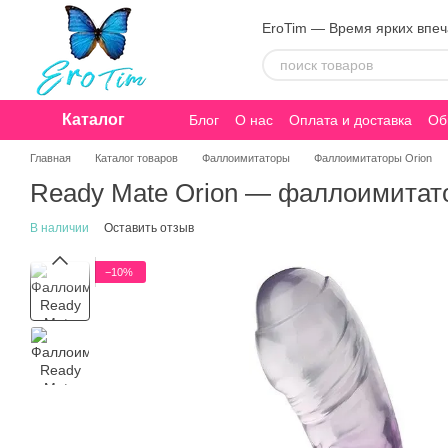
Перейти к основному контенту
EroTim — Время ярких впе
Каталог
Блог
О нас
Оплата и доставка
Об
Конфиденциальность
Главная
Каталог товаров
Фаллоимитаторы
Фаллоимитаторы Orion
Ready Mate Orion — фаллоимитат
В наличии
Оставить отзыв
−10%