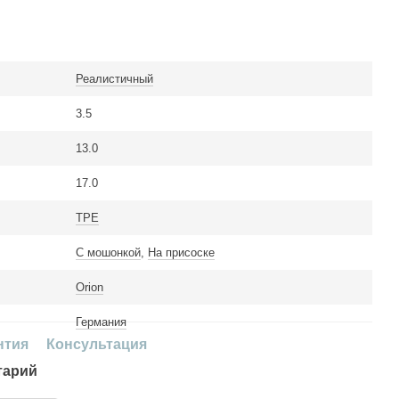
Реалистичный
3.5
13.0
17.0
TPE
С мошонкой
,
На присоске
Orion
Германия
нтия
Консультация
тарий