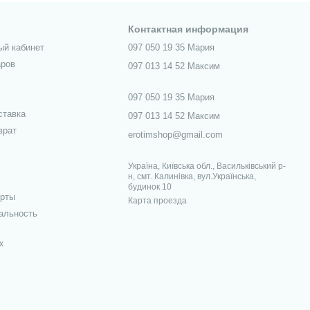
Контактная информация
ый кабинет
097 050 19 35 Мария
аров
097 013 14 52 Максим
097 050 19 35 Мария
ставка
097 013 14 52 Максим
врат
erotimshop@gmail.com
Україна, Київська обл., Васильківський р-
н, смт. Калинівка, вул.Українська,
будинок 10
ерты
Карта проезда
альность
х