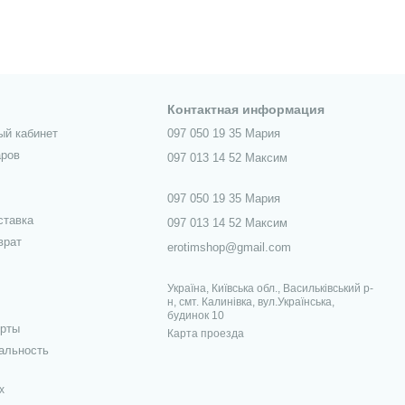
Контактная информация
ый кабинет
097 050 19 35 Мария
аров
097 013 14 52 Максим
097 050 19 35 Мария
ставка
097 013 14 52 Максим
врат
erotimshop@gmail.com
Україна, Київська обл., Васильківський р-
н, смт. Калинівка, вул.Українська,
будинок 10
ерты
Карта проезда
альность
х