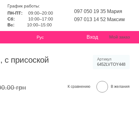
График работы:
097 050 19 35 Мария
ПН-ПТ:
09:00–20:00
Сб:
10:00–17:00
097 013 14 52 Максим
Вс:
10:00–15:00
Вход
Мой заказ
Рус
, с присоской
Артикул
6452LVTOY448
00.00 грн
К сравнению
В желания