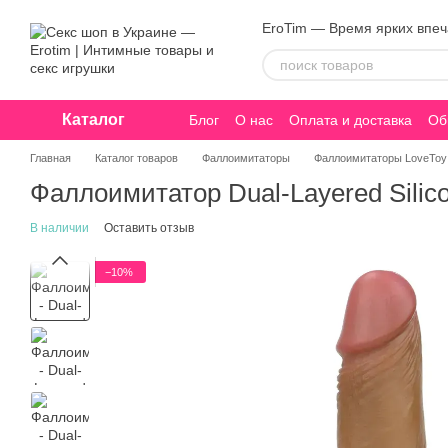
Перейти к основному контенту
EroTim — Время ярких впе
Каталог
Блог
О нас
Оплата и доставка
Об
Конфиденциальность
Главная
Каталог товаров
Фаллоимитаторы
Фаллоимитаторы LoveToy
Фаллоимитатор Dual-Layered Silic
В наличии
Оставить отзыв
−10%