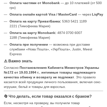
Оплата частями от Monobank
— до 10 платежей (от 500
грн)
Оплата онлайн картой Visa / MasterCard
— через
LiqPay
Оплата на карту ПриватБанка:
5363 5421 1189
2221 (Тимофеева Мария)
Оплата на карту Monobank:
4874 0700 6007
1188 (Тимофеева Мария)
Оплата при получении
— возможна при доставке
службами «Нова Пошта», «УкрПошта», Justin, Meest
Express
⚠️ Важно знать
Согласно
Постановлению Кабинета Министров Украины
№172 от 19.03.1994 г.
,
интимные товары надлежащего
качества обмену и возврату не подлежат
. Это правило
касается всей продукции личного пользования, включая секс-
игрушки, бельё и товары для взрослых.
🔄 Что делать, если товар оказался с браком?
Если, несмотря на проверку, вы получили товар