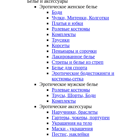
Белье и аксессуары
Эротическое женское белье
Боди
Чулки, Митенки, Колготки
Платья и юбки
Ролевые костюмы
Комплекты
Трусики
Корсеты
Пеньюары и сорочки
Лакированное белье
Стрепы и белье из стреп
Белье для спорта
Эротические бодистокинги и
костюмы-сетка
Эротическое мужское белье
Ролевые костюмы
Трусы, Шорты, Боди
Комплекты
Эротические аксессуары
Наручники, браслеты
Гартеры, чокеры, портупеи
Украшения на тело
Маски - украшения
Пестис, наклейки