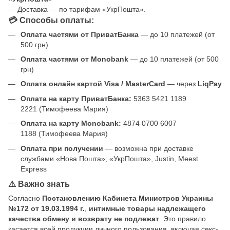
— Доставка — по тарифам «УкрПошта».
💳 Способы оплаты:
Оплата частями от ПриватБанка
— до 10 платежей (от
500 грн)
Оплата частями от Monobank
— до 10 платежей (от 500
грн)
Оплата онлайн картой Visa / MasterCard
— через
LiqPay
Оплата на карту ПриватБанка:
5363 5421 1189
2221 (Тимофеева Мария)
Оплата на карту Monobank:
4874 0700 6007
1188 (Тимофеева Мария)
Оплата при получении
— возможна при доставке
службами «Нова Пошта», «УкрПошта», Justin, Meest
Express
⚠️ Важно знать
Согласно
Постановлению Кабинета Министров Украины
№172 от 19.03.1994 г.
,
интимные товары надлежащего
качества обмену и возврату не подлежат
. Это правило
касается всей продукции личного пользования, включая секс-