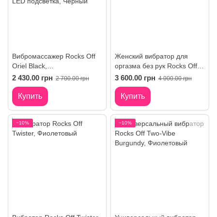
Вибромассажер Rocks Off
Женский вибратор для
Oriel Black,
оргазма без рук Rocks Off
водонепроницаемый,
Rock Chick Diva Purple,
2 430.00 грн
3 600.00 грн
2 700.00 грн
4 000.00 грн
гибкая головка, мощный,
пульт ДУ
LED подсветка
Купить
Купить
−10%
−10%