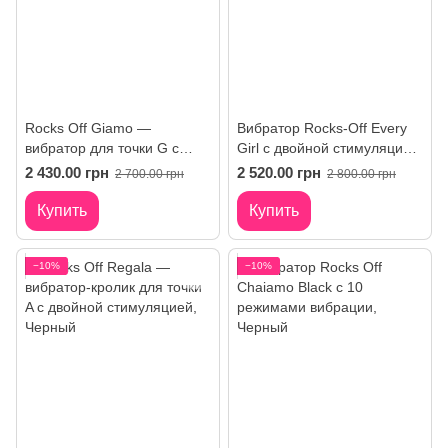
Rocks Off Giamo —
Вибратор Rocks-Off Every
вибратор для точки G с
Girl с двойной стимуляцией
гибким стволом
и LED-подсветкой
2 430.00 грн
2 520.00 грн
2 700.00 грн
2 800.00 грн
Купить
Купить
−10%
−10%