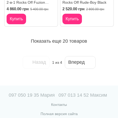
2-в-1 Rocks Off Fuzion
Rocks Off Rude-Boy Black
Xchange с пультом ДУ
4 860.00 грн
2 520.00 грн
5 400.00 грн
2 800.00 грн
(массажер и вибропробка)
Купить
Купить
Показать еще 20 товаров
Назад
Вперед
1
из 4
097 050 19 35 Мария
097 013 14 52 Максим
Контакты
Полная версия сайта