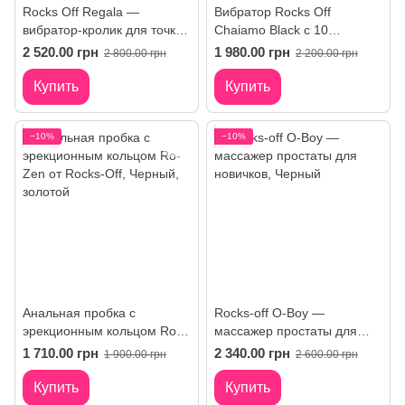
Rocks Off Regala —
Вибратор Rocks Off
вибратор-кролик для точки
Chaiamo Black с 10
A с двойной стимуляцией
режимами вибрации
2 520.00 грн
1 980.00 грн
2 800.00 грн
2 200.00 грн
Купить
Купить
−10%
−10%
Анальная пробка с
Rocks-off O-Boy —
эрекционным кольцом Ro-
массажер простаты для
Zen от Rocks-Off
новичков
1 710.00 грн
2 340.00 грн
1 900.00 грн
2 600.00 грн
Купить
Купить