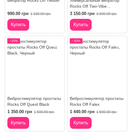
Вибратор Rocks Off Twister
Универсальный вибратор
Rocks Off Two-Vibe
Burgundy
990.00 грн
3 150.00 грн
1 100.00 грн
3 500.00 грн
Купить
Купить
−10%
−10%
Вибростимулятор простаты
Вибростимулятор простаты
Rocks Off Quest Black
Rocks Off Falex
1 350.00 грн
1 440.00 грн
1 500.00 грн
1 600.00 грн
Купить
Купить