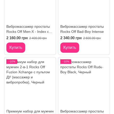
Вибромассажер простаты
Вибромассажер простаты
Rocks Off Men-X - Index с
Rocks Off Bad-Boy Intense
пультом и съемной
2 160.00 грн
2 340.00 грн
2 400.00 грн
2 600.00 грн
насадкой
Купить
Купить
−10%
−10%
Премиум набор для мужчин
Вибромассажер простаты