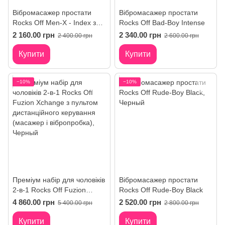
Вібромасажер простати
Вібромасажер простати
Rocks Off Men-X - Index з
Rocks Off Bad-Boy Intense
пультом і знімною насадкою
2 160.00 грн
2 340.00 грн
2 400.00 грн
2 600.00 грн
Купити
Купити
−10%
−10%
Преміум набір для чоловіків
Вібромасажер простати
2-в-1 Rocks Off Fuzion
Rocks Off Rude-Boy Black
Xchange з пультом
4 860.00 грн
2 520.00 грн
5 400.00 грн
2 800.00 грн
дистанційного керування
(масажер і вібропробка)
Купити
Купити