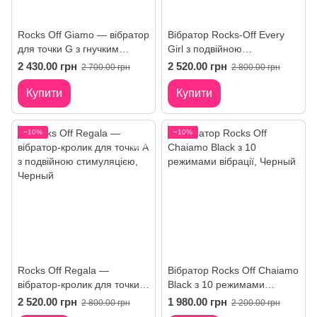
Rocks Off Giamo — вібратор
Вібратор Rocks-Off Every
для точки G з гнучким
Girl з подвійною
стовбуром
стимуляцією та LED-
2 430.00 грн
2 520.00 грн
2 700.00 грн
2 800.00 грн
підсвіткою
Купити
Купити
−10%
−10%
Rocks Off Regala —
Вібратор Rocks Off Chaiamo
вібратор-кролик для точки A
Black з 10 режимами
з подвійною стимуляцією
вібрації
2 520.00 грн
1 980.00 грн
2 800.00 грн
2 200.00 грн