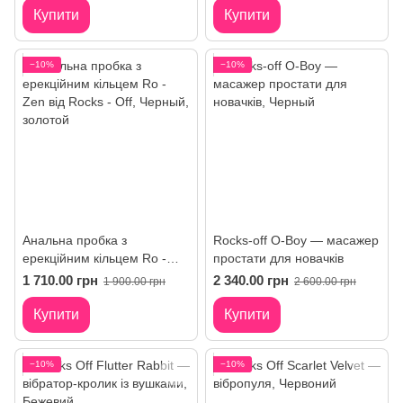
Купити
Купити
−10%
−10%
Анальна пробка з
Rocks-off O-Boy — масажер
ерекційним кільцем Ro -
простати для новачків
Zen від Rocks - Off
1 710.00 грн
2 340.00 грн
1 900.00 грн
2 600.00 грн
Купити
Купити
−10%
−10%