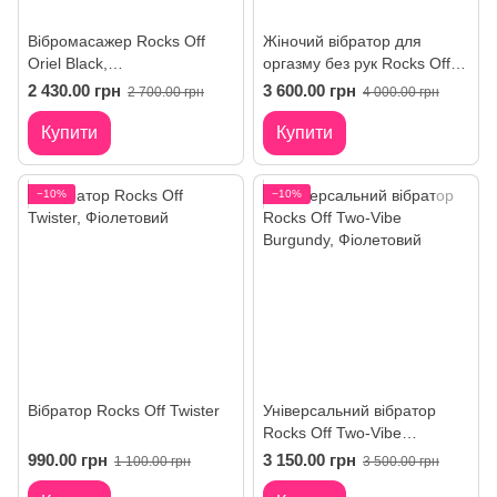
Вібромасажер Rocks Off
Жіночий вібратор для
Oriel Black,
оргазму без рук Rocks Off
водонепроникний, гнучка
Rock Chick Diva Purple
2 430.00 грн
3 600.00 грн
2 700.00 грн
4 000.00 грн
головка, потужний, LED
підсвічування
Купити
Купити
−10%
−10%
Вібратор Rocks Off Twister
Універсальний вібратор
Rocks Off Two-Vibe
Burgundy
990.00 грн
3 150.00 грн
1 100.00 грн
3 500.00 грн