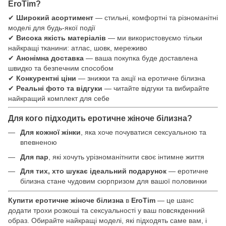
EroTim?
✔
Широкий асортимент
— стильні, комфортні та різноманітні
моделі для будь-якої події
✔
Висока якість матеріалів
— ми використовуємо тільки
найкращі тканини: атлас, шовк, мереживо
✔
Анонімна доставка
— ваша покупка буде доставлена
швидко та безпечним способом
✔
Конкурентні ціни
— знижки та акції на еротичне білизна
✔
Реальні фото та відгуки
— читайте відгуки та вибирайте
найкращий комплект для себе
Для кого підходить еротичне жіноче білизна?
Для кожної жінки
, яка хоче почуватися сексуальною та
впевненою
Для пар
, які хочуть урізноманітнити своє інтимне життя
Для тих, хто шукає ідеальний подарунок
— еротичне
білизна стане чудовим сюрпризом для вашої половинки
Купити еротичне жіноче білизна
в
EroTim
— це шанс
додати трохи розкоші та сексуальності у ваш повсякденний
образ. Обирайте найкращі моделі, які підходять саме вам, і