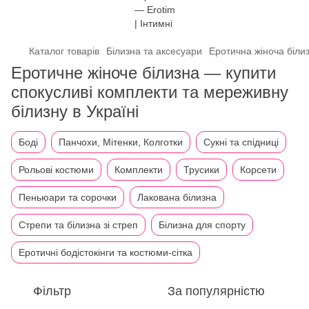
Каталог товарів
Білизна та аксесуари
Еротична жіноча біли
Еротичне жіноче білизна — купити
спокусливі комплекти та мереживну
білизну в Україні
Боді
Панчохи, Мітенки, Колготки
Сукні та спідниці
Рольові костюми
Комплекти
Трусики
Корсети
Пеньюари та сорочки
Лакована білизна
Стрепи та білизна зі стреп
Білизна для спорту
Еротичні бодістокінги та костюми-сітка
Фільтр
За популярністю