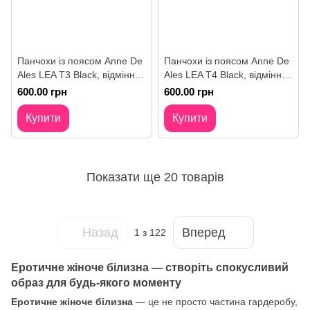
Панчохи із поясом Anne De
Панчохи із поясом Anne De
Ales LEA T3 Black, відмінно
Ales LEA T4 Black, відмінно
для pinup образу
для pinup образу
600.00 грн
600.00 грн
Купити
Купити
Показати ще 20 товарів
Назад
Вперед
1
з 122
Еротичне жіноче білизна — створіть спокусливий
образ для будь-якого моменту
Еротичне жіноче білизна
— це не просто частина гардеробу,