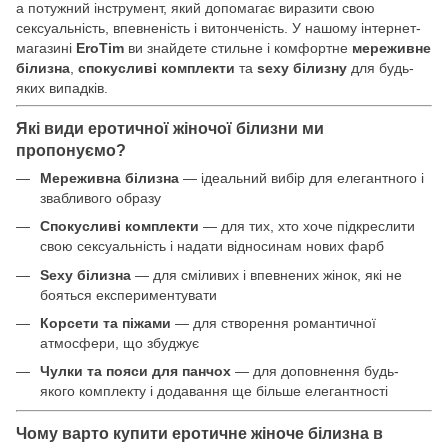
а потужний інструмент, який допомагає виразити свою
сексуальність, впевненість і витонченість. У нашому інтернет-
магазині
EroTim
ви знайдете стильне і комфортне
мереживне
білизна
,
спокусливі комплекти
та
sexy білизну
для будь-
яких випадків.
Які види еротичної жіночої білизни ми
пропонуємо?
Мереживна білизна
— ідеальний вибір для елегантного і
звабливого образу
Спокусливі комплекти
— для тих, хто хоче підкреслити
свою сексуальність і надати відносинам нових фарб
Sexy білизна
— для сміливих і впевнених жінок, які не
бояться експериментувати
Корсети та піжами
— для створення романтичної
атмосфери, що збуджує
Чулки та пояси для панчох
— для доповнення будь-
якого комплекту і додавання ще більше елегантності
Чому варто купити еротичне жіноче білизна в