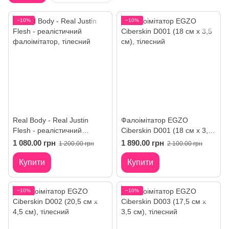
−10%
−10%
Real Body - Real Justin
Фалоімітатор EGZO
Flesh - реалістичний
Ciberskin D001 (18 см х 3,5
фалоімітатор
см)
1 080.00 грн
1 890.00 грн
1 200.00 грн
2 100.00 грн
Купити
Купити
−10%
−10%