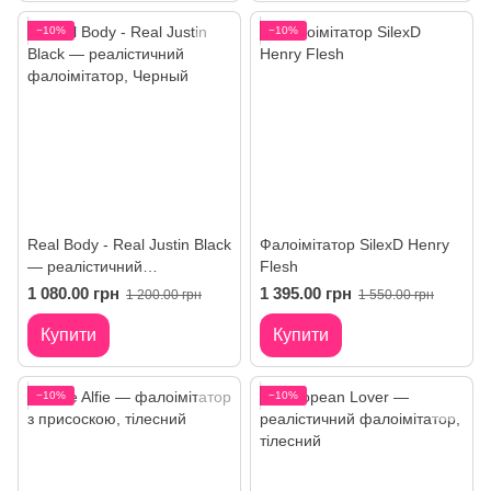
−10%
−10%
Real Body - Real Justin Black
Фалоімітатор SilexD Henry
— реалістичний
Flesh
фалоімітатор
1 080.00 грн
1 395.00 грн
1 200.00 грн
1 550.00 грн
Купити
Купити
−10%
−10%