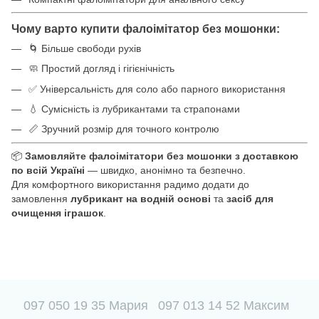
Чому варто купити фалоімітатор без мошонки:
🌀 Більше свободи рухів
🧼 Простий догляд і гігієнічність
✅ Універсальність для соло або парного використання
💧 Сумісність із лубрикантами та страпонами
📏 Зручний розмір для точного контролю
📦
Замовляйте фалоімітатори без мошонки з доставкою
по всій Україні
— швидко, анонімно та безпечно.
Для комфортного використання радимо додати до
замовлення
лубрикант на водній основі
та
засіб для
очищення іграшок
.
097 050 19 35 Мария
097 013 14 52 Максим