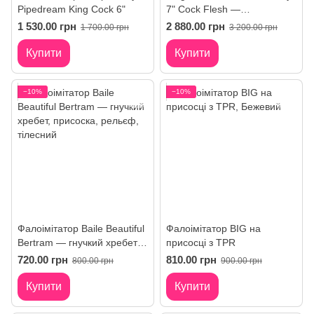
Pipedream King Cock 6"
7" Cock Flesh —
реалістичний фалоімітатор
1 530.00 грн
2 880.00 грн
1 700.00 грн
3 200.00 грн
Купити
Купити
−10%
−10%
Фалоімітатор Baile Beautiful
Фалоімітатор BIG на
Bertram — гнучкий хребет,
присосці з TPR
присоска, рельєф
720.00 грн
810.00 грн
800.00 грн
900.00 грн
Купити
Купити