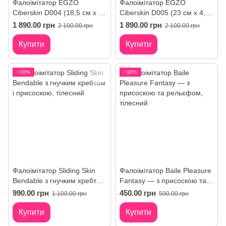
Фалоімітатор EGZO
Фалоімітатор EGZO
Ciberskin D004 (18,5 см х 4
Ciberskin D005 (23 см х 4,5
см)
см)
1 890.00 грн
1 890.00 грн
2 100.00 грн
2 100.00 грн
Купити
Купити
−10%
−10%
Фалоімітатор Sliding Skin
Фалоімітатор Baile Pleasure
Bendable з гнучким хребтом
Fantasy — з присоскою та
і присоскою
рельєфом
990.00 грн
450.00 грн
1 100.00 грн
500.00 грн
Купити
Купити