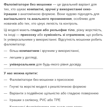
Фалоімітатори без мошонки
— це ідеальний варіант для
тих, хто шукає
компактні, зручні у використанні секс-
іграшки
з анатомічною формою. Вони чудово підходять для
вагінального та анального проникнення
, особливо для
новачків або тих, хто цінує легкість та контроль.
Ці моделі мають
гладке або рельєфне тіло
, різну жорсткість,
та іноді —
присоску
або
сумісність зі страпоном
, що робить
їх універсальними у використанні. Відсутність мошонки робить
фалоімітатор:
більш
компактним
і зручним у використанні,
легшим у догляді,
універсальним
для будь-якого рівня досвіду.
У нас можна купити:
Фалоімітатори без мошонки з присоскою
Гнучкі та жорсткі моделі з реалістичною формою
Варіанти з подвійною щільністю або гладкою поверхнею
Іграшки з силікону, PVC або TPE
Компактні фалоімітатори для анального сексу