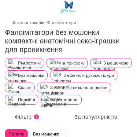
Каталог товарів
Фалоімітатори
Фалоімітатори без мошонки —
компактні анатомічні секс-іграшки
для проникнення
Реалістичні
На присоску
З мошонкою
Без мошонки
З ефектом рухомої шкіри
Скляні
З імітацією виділення рідини
Подвійні
Двосторонні
Фільтр
За популярністю
1
По типу
Без мошонки