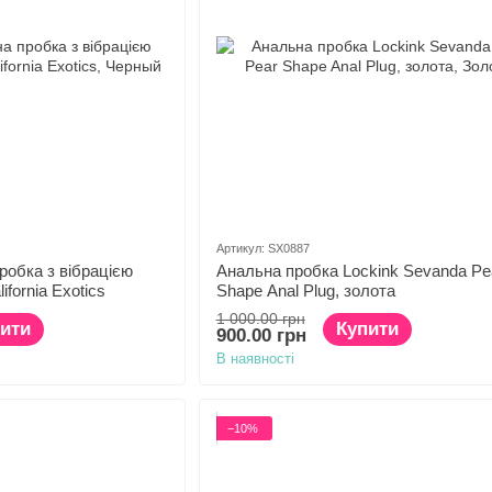
Артикул: SX0887
робка з вібрацією
Анальна пробка Lockink Sevanda Pea
ifornia Exotics
Shape Anal Plug, золота
1 000.00 грн
ити
Купити
900.00 грн
В наявності
−10%