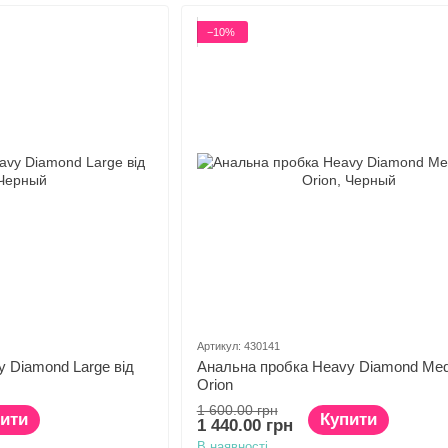
−10%
Артикул: 430141
 Diamond Large від
Анальна пробка Heavy Diamond Med
Orion
1 600.00 грн
ити
Купити
1 440.00 грн
В наявності