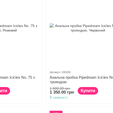
Артикул: 430265
eam Icicles No. 75 з
Анальна пробка Pipedream Icicles No
трояндою
1 500.00 грн
ити
Купити
1 350.00 грн
В наявності