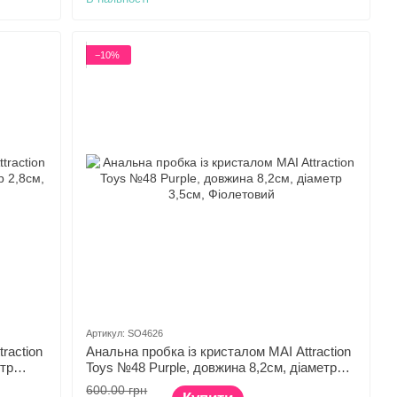
−10%
Артикул: SO4626
raction
Анальна пробка із кристалом MAI Attraction
тр
Toys №48 Purple, довжина 8,2см, діаметр
3,5см
600.00 грн