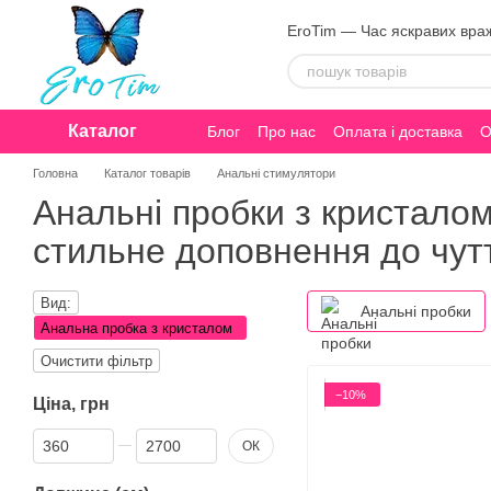
Перейти до основного контенту
EroTim — Час яскравих вра
Каталог
Блог
Про нас
Оплата і доставка
О
Конфіденційність
Головна
Каталог товарів
Анальні стимулятори
Анальні пробки з кристалом
стильне доповнення до чут
Вид:
Анальні пробки
Анальна пробка з кристалом
Очистити фільтр
−10%
Ціна, грн
Від Ціна, грн
До Ціна, грн
ОК