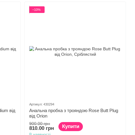
−10%
Артикул: 430294
ium від
Анальна пробка з трояндою Rose Butt Plug
від Orion
900.00 грн
Купити
810.00 грн
В наявності