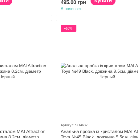
ити
Купити
495.00 грн
В наявності
−10%
Артикул: SO4632
сталом MAI Attraction
Анальна пробка із кристалом MAI Att
ина 8,2см, діаметр
Toys №49 Black, довжина 9,5см, діа