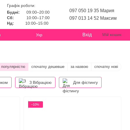
Графік роботи:
097 050 19 35 Мария
Будні:
09:00–20:00
Сб:
10:00–17:00
097 013 14 52 Максим
Нд:
10:00–15:00
Вхід
Мій кошик
и
Укр
а популярністю
спочатку дешевше
за назвою
спочатку нові
нком
З Вібрацією
Для фістингу
−10%