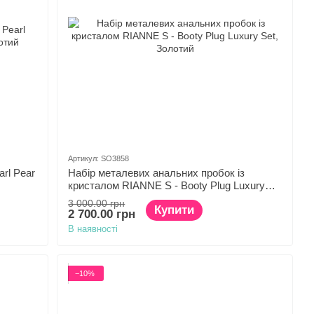
Артикул: SO3858
rl Pear
Набір металевих анальних пробок із
кристалом RIANNE S - Booty Plug Luxury
Set
3 000.00 грн
Купити
2 700.00 грн
В наявності
−10%