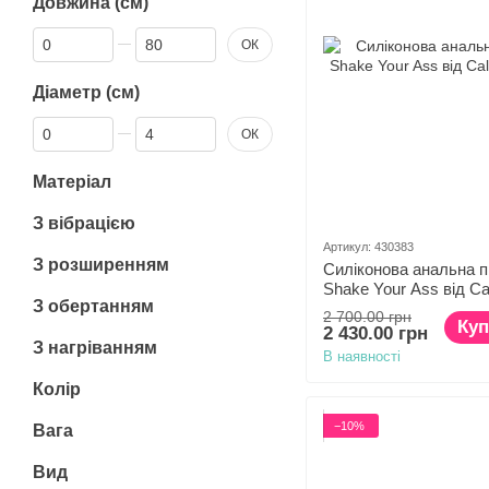
Довжина (см)
Від Довжина (см)
До Довжина (см)
ОК
Діаметр (см)
Від Діаметр (см)
До Діаметр (см)
ОК
Матеріал
З вібрацією
Артикул: 430383
З розширенням
Силіконова анальна п
Shake Your Ass від Cal
З обертанням
2 700.00 грн
Куп
2 430.00 грн
З нагріванням
В наявності
Колір
−10%
Вага
Вид