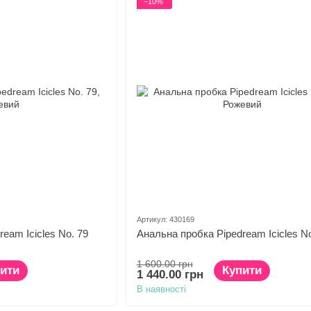
−10%
Артикул: 430169
eam Icicles No. 79
Анальна пробка Pipedream Icicles No
1 600.00 грн
ити
Купити
1 440.00 грн
В наявності