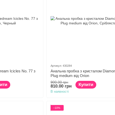
Артикул: 430284
eam Icicles No. 77 з
Анальна пробка з кристалом Diamon
Plug medium від Orion
900.00 грн
ити
Купити
810.00 грн
В наявності
−10%