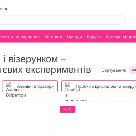
жень
бмін та повернення
Контакти
Бренди
Відгуки
Договір оферт
 і візерунком –
тєвих експериментів
з
Сортування:
Анальні Вібратори
Пробки з кристалом та візеру
−10%