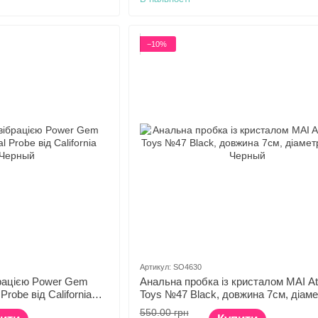
−10%
Артикул: SO4630
брацією Power Gem
Анальна пробка із кристалом MAI Att
 Probe від California
Toys №47 Black, довжина 7см, діаме
2,8см
550.00 грн