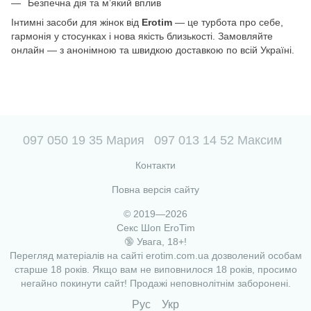
Безпечна дія та м’який вплив
Інтимні засоби для жінок від
Erotim
— це турбота про себе,
гармонія у стосунках і нова якість близькості. Замовляйте
онлайн — з анонімною та швидкою доставкою по всій Україні.
097 050 19 35 Мария
097 013 14 52 Максим
Контакти
Повна версія сайту
© 2019—2026
Секс Шоп EroTim
🔞 Увага, 18+!
Перегляд матеріалів на сайті erotim.com.ua дозволений особам
старше 18 років. Якщо вам не виповнилося 18 років, просимо
негайно покинути сайт! Продажі неповнолітнім заборонені.
Рус
Укр