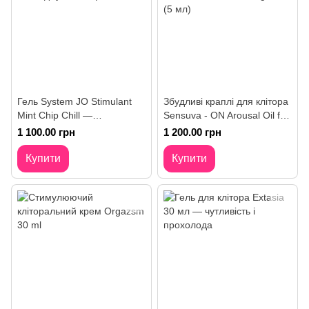
Гель System JO Stimulant
Збудливі краплі для клітора
Mint Chip Chill —
Sensuva - ON Arousal Oil for
охолоджуючий ефект
Her Original (5 мл)
1 100.00 грн
1 200.00 грн
Купити
Купити