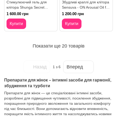
Стимулюючий гель для
Збудливі краплі для клітора
клітора Shunga Secret
Sensuva - ON Arousal Oil for
Garden
Her Ice (5 мл) охолодні
1 600.00 грн
1 200.00 грн
Купити
Купити
Показати ще 20 товарів
Назад
Вперед
1
з 6
Препарати для жінок – інтимні засоби для гармонії,
збудження та турботи
Препарати для жінок — це спеціалізовані інтимні засоби,
розроблені для підвищення чутливості, посилення збудження,
покращення природного зволоження та загального комфорту
під час близькості. Вони допомагають відновити впевненість,
покращити якість інтимного життя та насолоджуватись новими