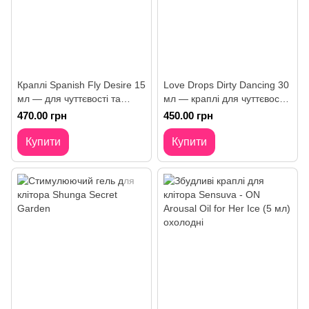
Краплі Spanish Fly Desire 15
Love Drops Dirty Dancing 30
мл — для чуттєвості та
мл — краплі для чуттєвості
енергії
та енергії
470.00 грн
450.00 грн
Купити
Купити