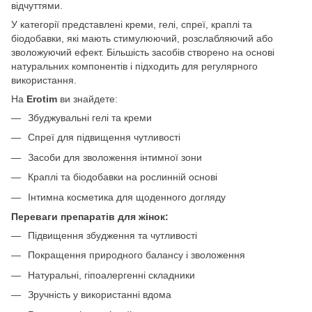
відчуттями.
У категорії представлені креми, гелі, спреї, краплі та
біодобавки, які мають стимулюючий, розслабляючий або
зволожуючий ефект. Більшість засобів створено на основі
натуральних компонентів і підходить для регулярного
використання.
На
Erotim
ви знайдете:
Збуджувальні гелі та креми
Спреї для підвищення чутливості
Засоби для зволоження інтимної зони
Краплі та біодобавки на рослинній основі
Інтимна косметика для щоденного догляду
Переваги препаратів для жінок:
Підвищення збудження та чутливості
Покращення природного балансу і зволоження
Натуральні, гіпоалергенні складники
Зручність у використанні вдома