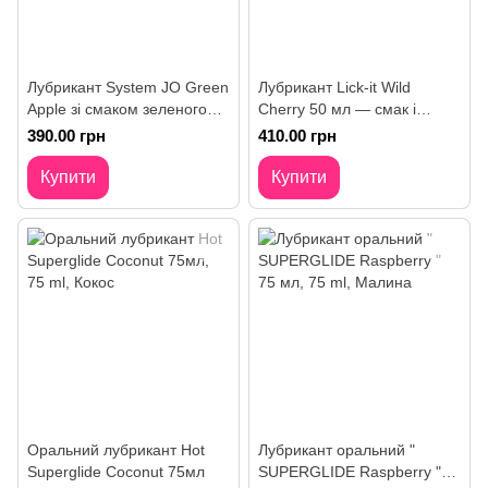
Лубрикант System JO Green
Лубрикант Lick-it Wild
Apple зі смаком зеленого
Cherry 50 мл — смак і
яблука 30 ml
аромат вишні
390.00 грн
410.00 грн
Купити
Купити
Оральний лубрикант Hot
Лубрикант оральний "
Superglide Coconut 75мл
SUPERGLIDE Raspberry "