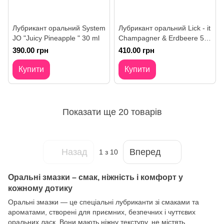
Лубрикант оральний System
Лубрикант оральний Lick - it
JO "Juicy Pineapple " 30 ml
Champagner & Erdbeere 50
мл
390.00 грн
410.00 грн
Купити
Купити
Показати ще 20 товарів
Назад
Вперед
1
з 10
Оральні змазки – смак, ніжність і комфорт у
кожному дотику
Оральні змазки — це спеціальні лубриканти зі смаками та
ароматами, створені для приємних, безпечних і чуттєвих
оральних ласк. Вони мають ніжну текстуру, не містять