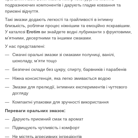
подразнюючих компонентів і дарують гладке ковзання та
приємні відчуття.
Такі змазки додають легкості та грайливості в інтимну
близькість, роблячи процес ніжнішим та емоційно яскравішим.
У каталозі
Erotim
ви знайдете водні лубриканти з фруктовими,
м’ятними, десертними та іншими смаками.
У нас представлені:
Смачні оральні змазки зі смаками полуниці, ванілі,
шоколаду, м’яти тощо
Безпечні склади без цукру, спирту, барвників і парабенів
Ніжна консистенція, яка легко змивається водою
Змазки для прелюдії, інтимних експериментів і чуттєвого
догляду
Компактні упаковки для зручності використання
Переваги оральних змазок:
Дарують приємний смак та аромат
Підвищують чутливість і комфорт
Не містять агресивних інгредієнтів