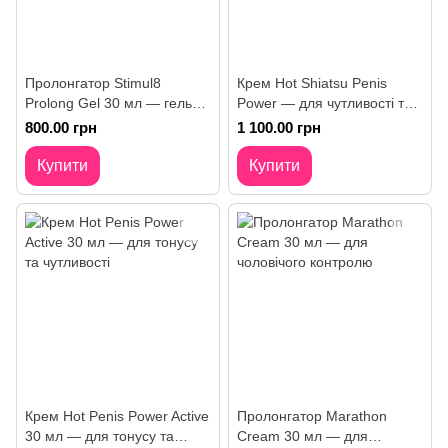
Пролонгатор Stimul8
Крем Hot Shiatsu Penis
Prolong Gel 30 мл — гель
Power — для чутливості та
для подовження акту
тонусу
800.00 грн
1 100.00 грн
Купити
Купити
Крем Hot Penis Power Active
Пролонгатор Marathon
30 мл — для тонусу та
Cream 30 мл — для