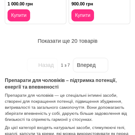
чутливості
чоловічого контролю
1 000.00 грн
900.00 грн
Купити
Купити
Показати ще 20 товарів
Назад
Вперед
1
з 7
Препарати для чоловіків – підтримка потенції,
енергії та впевненості
Препарати для чоловіків — це спеціальні інтимні засоби,
створені для покращення потенції, підвищення збудження,
витривалості та загального самопочуття. Вони допомагають
зберігати впевненість у собі, дарують більше задоволення від
близькості та сприяють гармонії у стосунках.
До цієї категорії входять натуральні засоби, стимулюючі гелі,
краплі, капсули та креми, які можна використовувати як перед