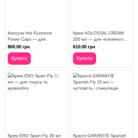
Капсули Hot Exxtreme
Крем KOLOSSAL CREAM
Power Caps — для
200 мл — для чоловічого
чоловічої витривалості
догляду та тонусу
800.00 грн
610.00 грн
Купити
Купити
Крем ERO Spain Fly 30 мл
Краплі GARANTIE Spanish