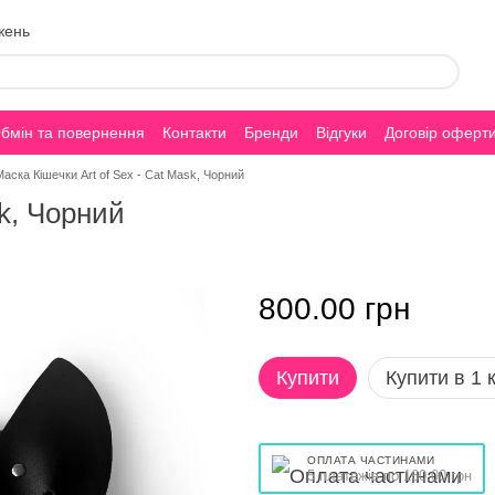
жень
бмін та повернення
Контакти
Бренди
Відгуки
Договір оферт
Маска Кішечки Art of Sex - Cat Mask, Чорний
sk, Чорний
800.00 грн
Купити
Купити в 1 к
ОПЛАТА ЧАСТИНАМИ
5 платежів по 160.00 грн