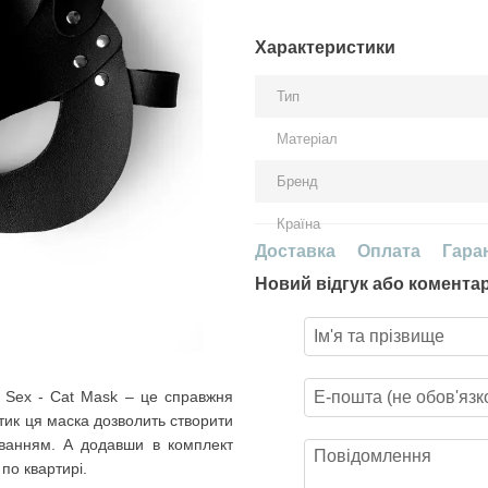
Характеристики
Тип
Матеріал
Бренд
Країна
Доставка
Оплата
Гара
Новий відгук або комента
of Sex - Cat Mask – це справжня
тик ця маска дозволить створити
уванням. А додавши в комплект
по квартирі.