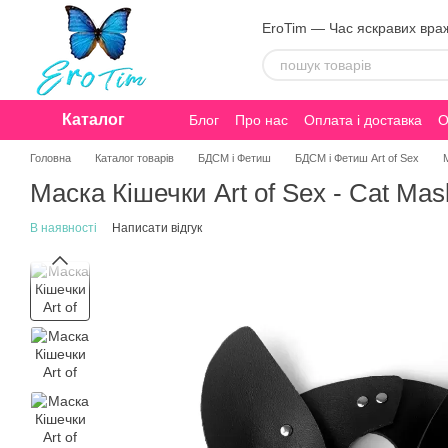
Перейти до основного контенту
EroTim — Час яскравих вра
Каталог
Блог
Про нас
Оплата і доставка
О
Конфіденційність
Головна
Каталог товарів
БДСМ і Фетиш
БДСМ і Фетиш Art of Sex
Маска Кішечки Art of Sex - Cat Ma
В наявності
Написати відгук