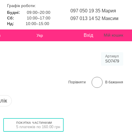
Графік роботи:
097 050 19 35 Мария
Будні:
09:00–20:00
Сб:
10:00–17:00
097 013 14 52 Максим
Нд:
10:00–15:00
Вхід
Мій кошик
и
Укр
Артикул
SO7479
Порівняти
В бажання
лік
ПОКУПКА ЧАСТИНАМИ
5 платежів по 160.00 грн