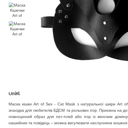
Опис
Маска кішки Art of Sex - Cat Mask з натуральної шкіри Art 
знахідка для любителів БДСМ та рольових ігор. Приємна на до
повноцінний образ для пет-плей або ігор із жіночим домін
нашийник та повідець – можна вигулювати неслухняне кошеня 