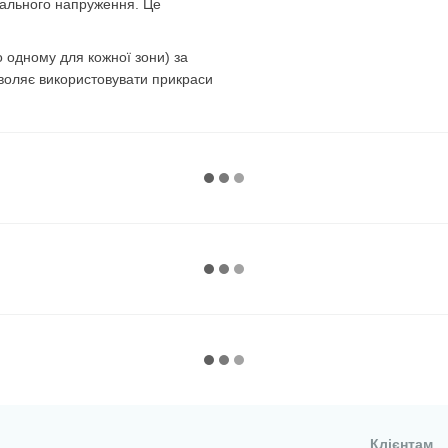
мального напруження. Це
о одному для кожної зони) за
зволяє використовувати прикраси
Клієнтам