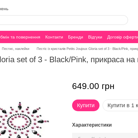
жень
бмін та повернення
Контакти
Бренди
Відгуки
Договір оферт
Пестис, наклейки
Пестіс із кристалів Petits Joujoux Gloria set of 3 - Black/Pink, пр
loria set of 3 - Black/Pink, прикраса на
649.00 грн
Купити
Купити в 1 к
Характеристики