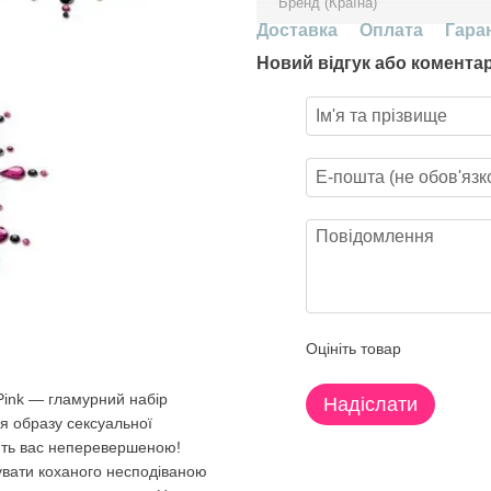
Бренд (Країна)
Доставка
Оплата
Гара
Новий відгук або комента
Оцініть товар
k/Pink — гламурний набір
Надіслати
я образу сексуальної
лять вас неперевершеною!
увати коханого несподіваною