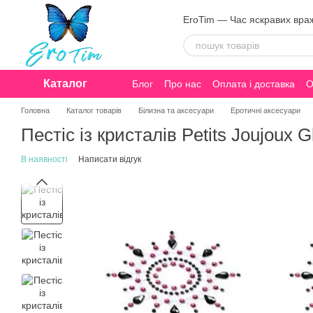
Перейти до основного контенту
EroTim — Час яскравих вра
Каталог
Блог
Про нас
Оплата і доставка
О
Конфіденційність
Головна
Каталог товарів
Білизна та аксесуари
Еротичні аксесуари
Пестіс із кристалів Petits Joujoux G
В наявності
Написати відгук