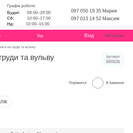
Графік роботи:
097 050 19 35 Мария
Будні:
09:00–20:00
Сб:
10:00–17:00
097 013 14 52 Максим
Нд:
10:00–15:00
Вхід
Мій кошик
и
Укр
икраса на груди та вульву
 груди та вульву
Артикул
SO3131
Порівняти
В бажання
лік