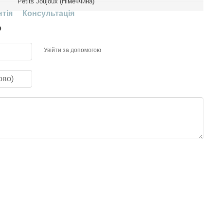
Petits Joujoux (Німеччина)
нтія
Консультація
р
Увійти за допомогою