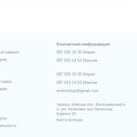
Контактная информация
ый кабинет
097 050 19 35 Мария
аров
097 013 14 52 Максим
097 050 19 35 Мария
ставка
097 013 14 52 Максим
врат
erotimshop@gmail.com
Україна, Київська обл., Васильківський р-
н, смт. Калинівка, вул.Українська,
будинок 10
ерты
Карта проезда
альность