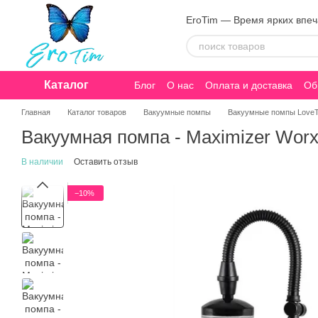
Перейти к основному контенту
EroTim — Время ярких впе
Каталог
Блог
О нас
Оплата и доставка
Об
Конфиденциальность
Главная
Каталог товаров
Вакуумные помпы
Вакуумные помпы Love
Вакуумная помпа - Maximizer Worx
В наличии
Оставить отзыв
−10%