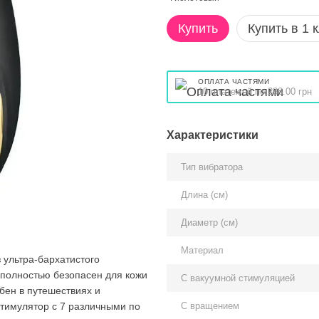
Купить
Купить в 1 
ОПЛАТА ЧАСТЯМИ
10 платежей по 288.00 грн
Характеристики
Тип вибратора
Длина (см)
Диаметр (см)
Материал
 ультра-бархатистого
 полностью безопасен для кожи
С вакуумной стимуляцией
бен в путешествиях и
С вращением
тимулятор с 7 различными по