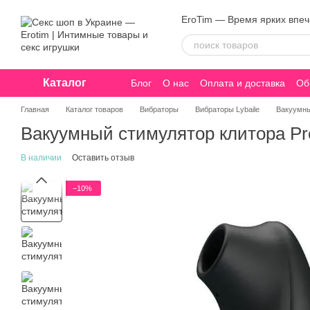
Перейти к основному контенту
EroTim — Время ярких впе
Каталог
Блог
О нас
Оплата и доставка
Об
Конфиденциальность
Главная
Каталог товаров
Вибраторы
Вибраторы Lybaile
Вакуумны
Вакуумный стимулятор клитора Pre
В наличии
Оставить отзыв
−10%