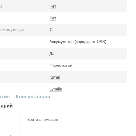
и
Нет
Нет
й стимуляции
7
Аккумулятор (зарядка от USB)
Да
Фиолетовый
Китай
Lybaile
нтия
Консультация
тарий
Войти с помощью