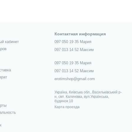
Контактная информация
ый кабинет
097 050 19 35 Мария
аров
097 013 14 52 Максим
097 050 19 35 Мария
ставка
097 013 14 52 Максим
врат
erotimshop@gmail.com
Україна, Київська обл., Васильківський р-
н, смт. Калинівка, вул.Українська,
будинок 10
ерты
Карта проезда
альность
х