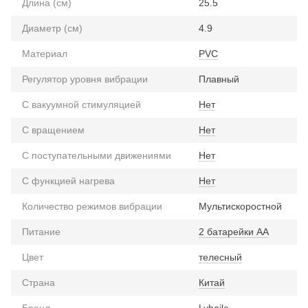
Длина (см)
25.5
Диаметр (см)
4.9
Материал
PVC
Регулятор уровня вибрации
Плавный
С вакуумной стимуляцией
Нет
С вращением
Нет
С поступательными движениями
Нет
С функцией нагрева
Нет
Количество режимов вибрации
Мультискоростной
Питание
2 батарейки АА
Цвет
телесный
Страна
Китай
Бренд
Lybaile