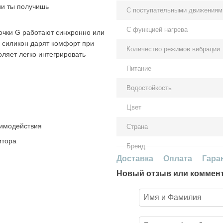
и ты получишь
С поступательными движениям
С функцией нагрева
точки G работают синхронно или
й силикон дарят комфорт при
Количество режимов вибрации
оляет легко интегрировать
Питание
Водостойкость
Цвет
аимодействия
Страна
итора
Бренд
Доставка
Оплата
Гара
Новый отзыв или коммен