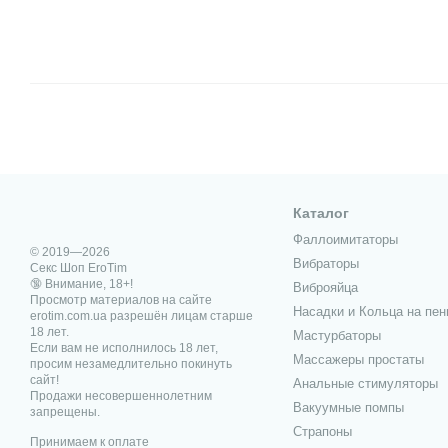
Каталог
Фаллоимитаторы
© 2019—2026
Вибраторы
Секс Шоп EroTim
🔞 Внимание, 18+!
Виброяйца
Просмотр материалов на сайте
Насадки и Кольца на пен
erotim.com.ua разрешён лицам старше
18 лет.
Мастурбаторы
Если вам не исполнилось 18 лет,
Массажеры простаты
просим незамедлительно покинуть
сайт!
Анальные стимуляторы
Продажи несовершеннолетним
Вакуумные помпы
запрещены.
Страпоны
Принимаем к оплате