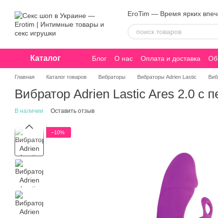
Перейти к основному контенту
EroTim — Время ярких впе
Каталог
Блог
О нас
Оплата и доставка
Об
Конфиденциальность
Главная
Каталог товаров
Вибраторы
Вибраторы Adrien Lastic
Виб
Вибратор Adrien Lastic Ares 2.0 с
В наличии
Оставить отзыв
−10%