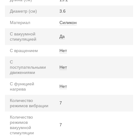
Диаметр (см)
3.6
Материал
Силикон
С вакуумной
Да
стимуляцией
С вращением
Нет
С
поступательными
Нет
движениями
С функцией
Нет
нагрева
Количество
7
режимов вибрации
Количество
режимов
7
вакуумной
стимуляции