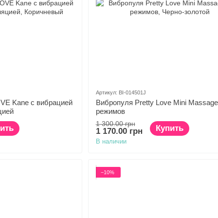
Артикул: BI-014501J
VE Kane с вибрацией
Вибропуля Pretty Love Mini Massager
цией
режимов
1 300.00 грн
ить
Купить
1 170.00 грн
В наличии
−10%