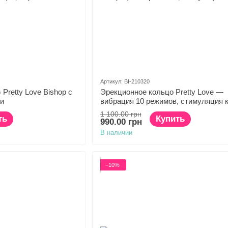
Артикул: BI-210320
Pretty Love Bishop с
Эрекционное кольцо Pretty Love —
и
вибрация 10 режимов, стимуляция 
1 100.00 грн
ть
Купить
990.00 грн
В наличии
−10%