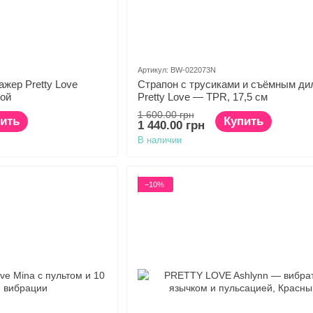
Артикул: BW-022073N
жер Pretty Love
Страпон с трусиками и съёмным ди
кой
Pretty Love — TPR, 17,5 см
1 600.00 грн
ить
Купить
1 440.00 грн
В наличии
−10%