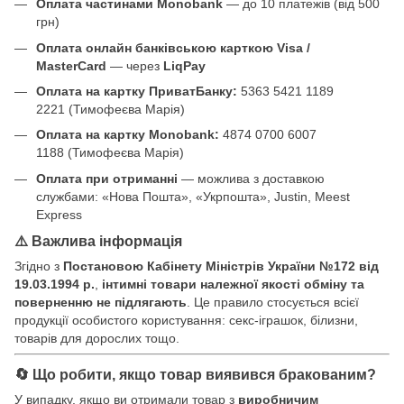
Оплата частинами Monobank
— до 10 платежів (від 500
грн)
Оплата онлайн банківською карткою Visa /
MasterCard
— через
LiqPay
Оплата на картку ПриватБанку:
5363 5421 1189
2221 (Тимофеєва Марія)
Оплата на картку Monobank:
4874 0700 6007
1188 (Тимофеєва Марія)
Оплата при отриманні
— можлива з доставкою
службами: «Нова Пошта», «Укрпошта», Justin, Meest
Express
⚠️ Важлива інформація
Згідно з
Постановою Кабінету Міністрів України №172 від
19.03.1994 р.
,
інтимні товари належної якості обміну та
поверненню не підлягають
. Це правило стосується всієї
продукції особистого користування: секс-іграшок, білизни,
товарів для дорослих тощо.
🔄 Що робити, якщо товар виявився бракованим?
У випадку, якщо ви отримали товар з
виробничим