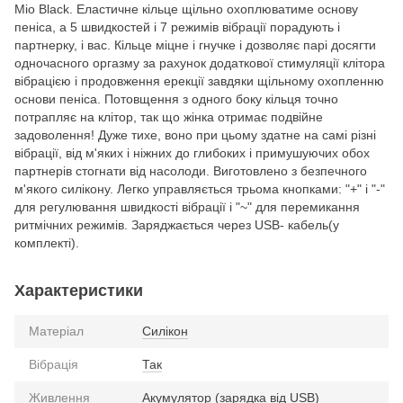
Mio Black. Еластичне кільце щільно охоплюватиме основу
пеніса, а 5 швидкостей і 7 режимів вібрації порадують і
партнерку, і вас. Кільце міцне і гнучке і дозволяє парі досягти
одночасного оргазму за рахунок додаткової стимуляції клітора
вібрацією і продовження ерекції завдяки щільному охопленню
основи пеніса. Потовщення з одного боку кільця точно
потрапляє на клітор, так що жінка отримає подвійне
задоволення! Дуже тихе, воно при цьому здатне на самі різні
вібрації, від м'яких і ніжних до глибоких і примушуючих обох
партнерів стогнати від насолоди. Виготовлено з безпечного
м'якого силікону. Легко управляється трьома кнопками: "+" і "-"
для регулювання швидкості вібрації і "~" для перемикання
ритмічних режимів. Заряджається через USB- кабель(у
комплекті).
Характеристики
Матеріал
Силікон
Вібрація
Так
Живлення
Акумулятор (зарядка від USB)