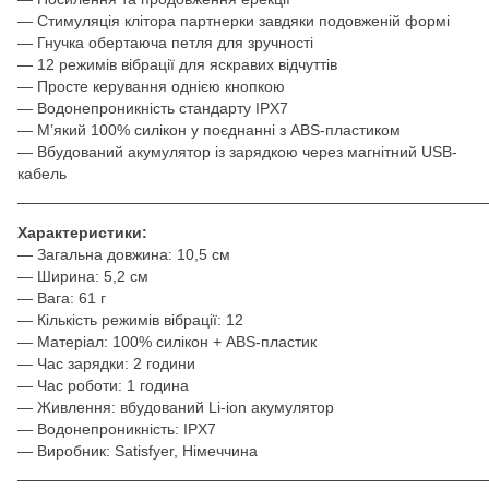
— Стимуляція клітора партнерки завдяки подовженій формі
— Гнучка обертаюча петля для зручності
— 12 режимів вібрації для яскравих відчуттів
— Просте керування однією кнопкою
— Водонепроникність стандарту IPX7
— М’який 100% силікон у поєднанні з ABS-пластиком
— Вбудований акумулятор із зарядкою через магнітний USB-
кабель
───────────────────────────────────────────
Характеристики:
— Загальна довжина: 10,5 см
— Ширина: 5,2 см
— Вага: 61 г
— Кількість режимів вібрації: 12
— Матеріал: 100% силікон + ABS-пластик
— Час зарядки: 2 години
— Час роботи: 1 година
— Живлення: вбудований Li-ion акумулятор
— Водонепроникність: IPX7
— Виробник: Satisfyer, Німеччина
───────────────────────────────────────────