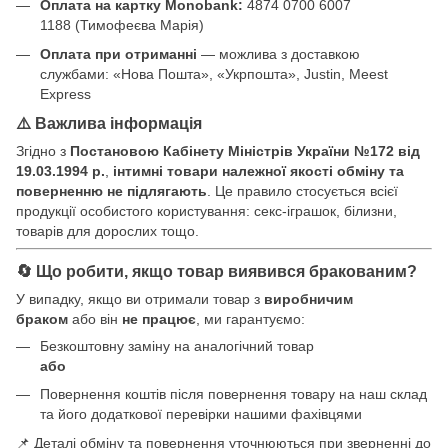
Оплата на картку Monobank:
4874 0700 6007
1188 (Тимофеєва Марія)
Оплата при отриманні
— можлива з доставкою
службами: «Нова Пошта», «Укрпошта», Justin, Meest
Express
⚠️ Важлива інформація
Згідно з
Постановою Кабінету Міністрів України №172 від
19.03.1994 р.
,
інтимні товари належної якості обміну та
поверненню не підлягають
. Це правило стосується всієї
продукції особистого користування: секс-іграшок, білизни,
товарів для дорослих тощо.
🔄 Що робити, якщо товар виявився бракованим?
У випадку, якщо ви отримали товар з
виробничим
браком
або він
не працює
, ми гарантуємо:
Безкоштовну заміну на аналогічний товар
або
Повернення коштів після повернення товару на наш склад
та його додаткової перевірки нашими фахівцями
📌 Деталі обміну та повернення уточнюються при зверненні до