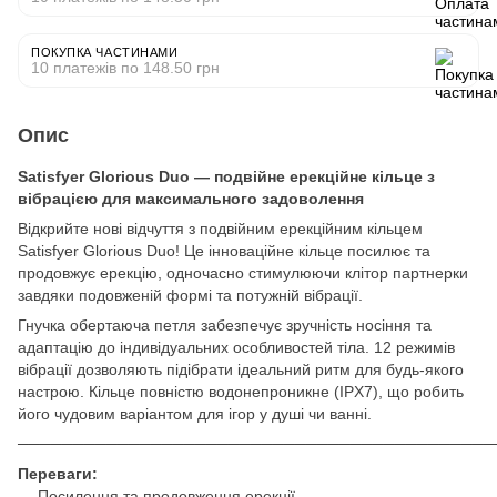
ПОКУПКА ЧАСТИНАМИ
10 платежів по 148.50 грн
Опис
Satisfyer Glorious Duo — подвійне ерекційне кільце з
вібрацією для максимального задоволення
Відкрийте нові відчуття з подвійним ерекційним кільцем
Satisfyer Glorious Duo! Це інноваційне кільце посилює та
продовжує ерекцію, одночасно стимулюючи клітор партнерки
завдяки подовженій формі та потужній вібрації.
Гнучка обертаюча петля забезпечує зручність носіння та
адаптацію до індивідуальних особливостей тіла. 12 режимів
вібрації дозволяють підібрати ідеальний ритм для будь-якого
настрою. Кільце повністю водонепроникне (IPX7), що робить
його чудовим варіантом для ігор у душі чи ванні.
───────────────────────────────────────────
Переваги:
— Посилення та продовження ерекції