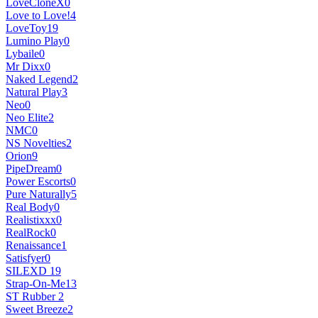
LoveCloneX
0
Love to Love!
4
LoveToy
19
Lumino Play
0
Lybaile
0
Mr Dixx
0
Naked Legend
2
Natural Play
3
Neo
0
Neo Elite
2
NMC
0
NS Novelties
2
Orion
9
PipeDream
0
Power Escorts
0
Pure Naturally
5
Real Body
0
Realistixxx
0
RealRock
0
Renaissance
1
Satisfyer
0
SILEXD
19
Strap-On-Me
13
ST Rubber
2
Sweet Breeze
2