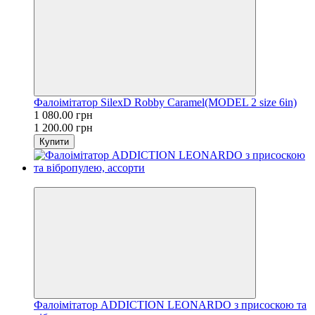
Фалоімітатор SilexD Robby Caramel(MODEL 2 size 6in)
1 080.00 грн
1 200.00 грн
Купити
−10%
Фалоімітатор ADDICTION LEONARDO з присоскою та