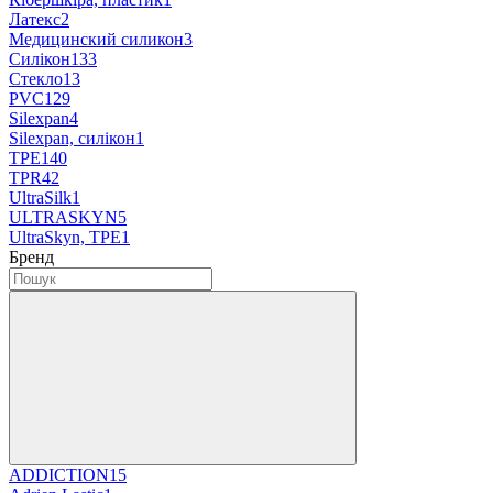
Латекс
2
Медицинский силикон
3
Силікон
133
Стекло
13
PVC
129
Silexpan
4
Silexpan, силікон
1
TPE
140
TPR
42
UltraSilk
1
ULTRASKYN
5
UltraSkyn, TPE
1
Бренд
ADDICTION
15