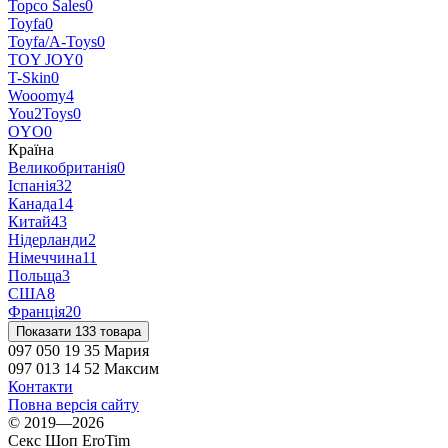
Topco Sales
0
Toyfa
0
Toyfa/A-Toys
0
TOY JOY
0
T-Skin
0
Wooomy
4
You2Toys
0
OYO
0
Країна
Великобританія
0
Іспанія
32
Канада
14
Китай
43
Нідерланди
2
Німеччина
11
Польща
3
США
8
Франція
20
Показати 133 товара
097 050 19 35 Мария
097 013 14 52 Максим
Контакти
Повна версія сайту
© 2019—2026
Секс Шоп EroTim