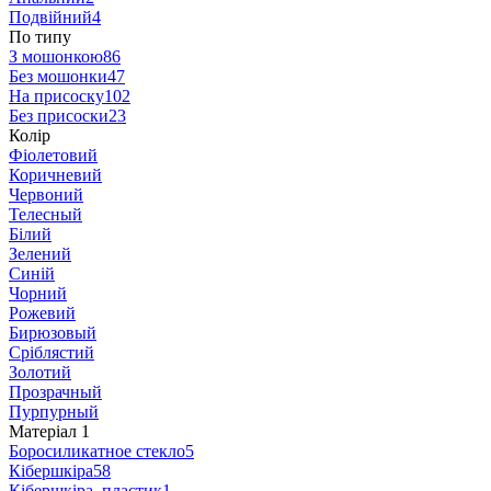
Подвійний
4
По типу
З мошонкою
86
Без мошонки
47
На присоску
102
Без присоски
23
Колір
Фіолетовий
Коричневий
Червоний
Телесный
Білий
Зелений
Синій
Чорний
Рожевий
Бирюзовый
Сріблястий
Золотий
Прозрачный
Пурпурный
Матеріал
‍
1
Боросиликатное стекло
5
Кібершкіра
58
Кібершкіра, пластик
1