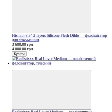
Hismith 8.3″ 2-layers Silicone Flesh Dildo — фалоімітатор
для секс-машин
3 600.00 грн
4 000.00 грн
Купити
−10%
Realistixxx Real Lover Medium — реалістичний