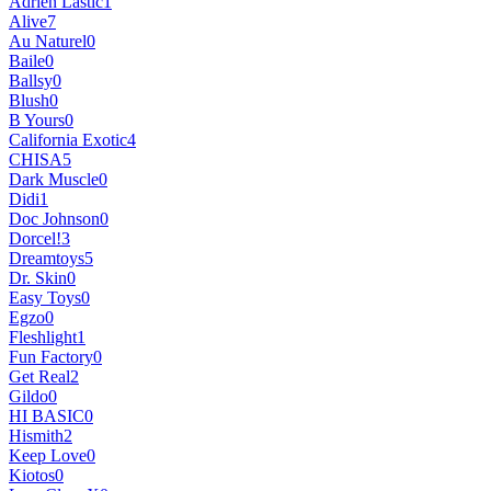
Adrien Lastic
1
Alive
7
Au Naturel
0
Baile
0
Ballsy
0
Blush
0
B Yours
0
California Exotic
4
CHISA
5
Dark Muscle
0
Didi
1
Doc Johnson
0
Dorcel!
3
Dreamtoys
5
Dr. Skin
0
Easy Toys
0
Egzo
0
Fleshlight
1
Fun Factory
0
Get Real
2
Gildo
0
HI BASIC
0
Hismith
2
Keep Love
0
Kiotos
0