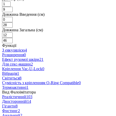
Довжина Введення (см)
Довжина Загальна (см)
Функції
З еякуляцією
4
Розширення
0
Ефект рухомої шкіри
21
Для секс-машин
2
Кріплення Vac-U-Lock
0
Вібрація
1
Світиться
8
Сумісність з кріпленням O-Ring Compatible
0
Термоактивні
1
Вид Фалоімітатора
Реалістичний
103
Двосторонній
14
Гіганти
8
Фистинг
2
Анальний
2