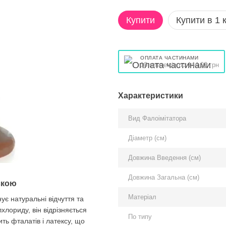
Купити
Купити в 1 к
ОПЛАТА ЧАСТИНАМИ
10 платежів по 144.00 грн
Характеристики
Вид Фалоімітатора
Діаметр (см)
Довжина Введення (см)
Довжина Загальна (см)
скою
Матеріал
ує натуральні відчуття та
хлориду, він відрізняється
По типу
ть фталатів і латексу, що