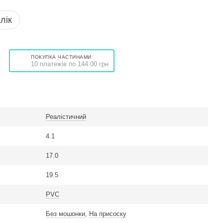
лік
ПОКУПКА ЧАСТИНАМИ
10 платежів по 144.00 грн
Реалістичний
4.1
17.0
19.5
PVC
Без мошонки
,
На присоску