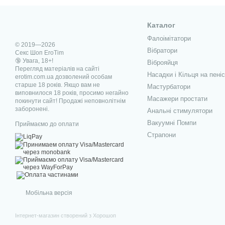
Каталог
Фалоімітатори
© 2019—2026
Вібратори
Секс Шоп EroTim
🔞 Увага, 18+!
Віброяйця
Перегляд матеріалів на сайті
Насадки і Кільця на пеніс
erotim.com.ua дозволений особам
старше 18 років. Якщо вам не
Мастурбатори
виповнилося 18 років, просимо негайно
Масажери простати
покинути сайт! Продажі неповнолітнім
заборонені.
Анальні стимулятори
Вакуумні Помпи
Приймаємо до оплати
Страпони
Мобільна версія
Інтернет-магазин створений з Хорошоп