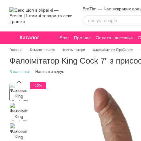
Перейти до основного контенту
EroTim — Час яскравих вра
Каталог
Блог
Про нас
Оплата і доставка
О
Конфіденційність
Головна
Каталог товарів
Фалоімітатори
Фалоімітатори PipeDream
Фалоімітатор King Cock 7" з присо
В наявності
Написати відгук
−10%