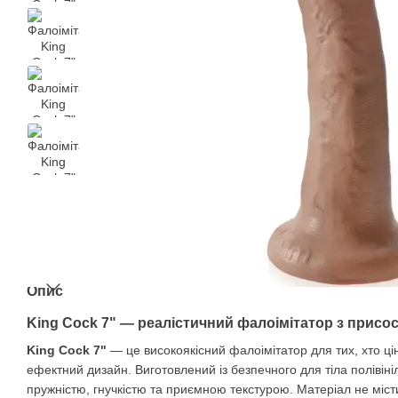
Опис
King Cock 7" — реалістичний фалоімітатор з присо
King Cock 7"
— це високоякісний фалоімітатор для тих, хто цін
ефектний дизайн. Виготовлений із безпечного для тіла полівініл
пружністю, гнучкістю та приємною текстурою. Матеріал не місти