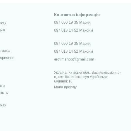
Контактна інформація
нету
097 050 19 35 Мария
рів
097 013 14 52 Максим
097 050 19 35 Мария
ставка
097 013 14 52 Максим
вернення
erotimshop@gmail.com
Україна, Київська обл., Васильківський р-
н, смт. Калинівка, вул.Українська,
будинок 10
рти
Мапа проїзду
ність
ежах