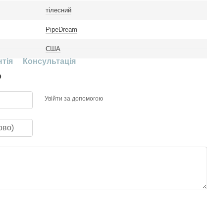
тілесний
PipeDream
США
нтія
Консультація
р
Увійти за допомогою