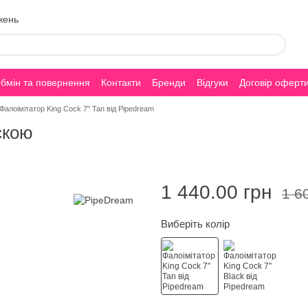
жень
бмін та повернення
Контакти
Бренди
Відгуки
Договір оферт
Фалоімітатор King Cock 7" Tan від Pipedream
скою
1 440.00 грн
1 6
Виберіть колір