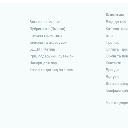
Клієнтам
Вагінальні кульки
Вхід до кабі
Лубриканти (Змазки)
Каталог това
Інтимна косметика
Блог
Білизна та аксесуари
Про нас
БДСМ і Фетиш
Оплата і до
Ігри, подарунки, сувеніри
Обмін та по
Набори для пар
Контакти
Краса та догляд за тілом
Бренди
Відгуки
Договір офе
Конфіденцій
Ми в соцмер