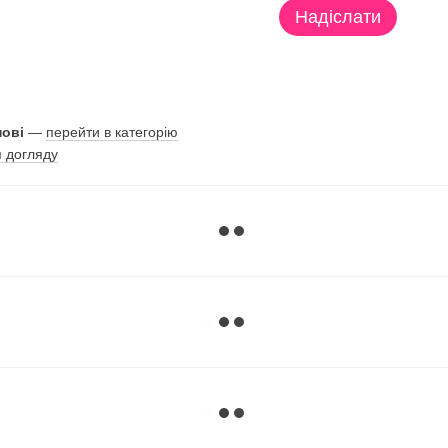
Надіслати
нові
—
перейти в категорію
я догляду