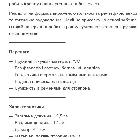
робить іграшку гіпоалергенною та безпечною.
Реалістична форма з вираженою голівкою та рельєфною веноз
та тактильне задоволення. Надійна присоска на основі забезпе
гладкій поверхні та робить іграшку сумісною зі страпон-трусик
експериментів.
━━━━━━━━━━━━━━━━━━━━━━━
Переваги:
— Пружний і гнучкий матеріал PVC
— Без фталатів і латексу, безпечний для тіла
— Реалістична форма з анатомічними деталями
— Надійна присоска для фіксації
— Сумісність із ременями для страпона
━━━━━━━━━━━━━━━━━━━━━━━
Характеристики:
— Загальна довжина: 19,5 см
— Вводима довжина: 17 см
— Діаметр: 4,1 см
— Матеріал: полівінілхлорид (PVC)