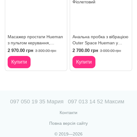
Масажер простати Hueman
Анальна пробка з вібрацією
з пультом керування,
Outer Space Hueman у
фіолетовий.
вигляді ялинки з кільцем-
2 970.00 грн
2 700.00 грн
3 300.00 грн
3 000.00 грн
тримачем
Купити
Купити
097 050 19 35 Мария
097 013 14 52 Максим
Контакти
Повна версія сайту
© 2019—2026