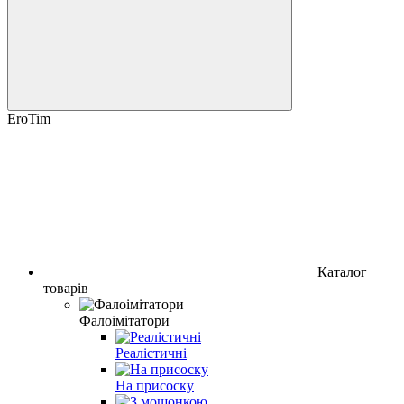
EroTim
Каталог
товарів
Фалоімітатори
Реалістичні
На присоску