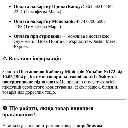
Оплата на картку ПриватБанку:
5363 5421 1189
2221 (Тимофеєва Марія)
Оплата на картку Monobank:
4874 0700 6007
1188 (Тимофеєва Марія)
Оплата при отриманні
— можлива з доставкою
службами: «Нова Пошта», «Укрпошта», Justin, Meest
Express
⚠️ Важлива інформація
Згідно з
Постановою Кабінету Міністрів України №172 від
19.03.1994 р.
,
інтимні товари належної якості обміну та
поверненню не підлягають
. Це правило стосується всієї
продукції особистого користування: секс-іграшок, білизни,
товарів для дорослих тощо.
🔄 Що робити, якщо товар виявився
бракованим?
У випадку, якщо ви отримали товар з
виробничим