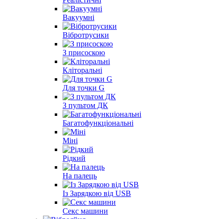
Вакуумні
Вібротрусики
З присоскою
Кліторальні
Для точки G
З пультом ДК
Багатофункціональні
Міні
Рідкий
На палець
Із Зарядкою від USB
Секс машини