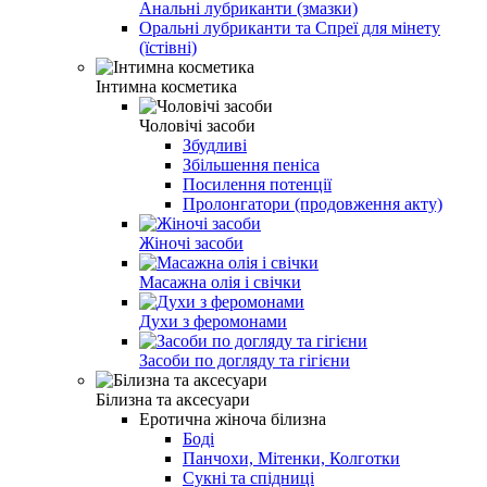
Анальні лубриканти (змазки)
Оральні лубриканти та Спреї для мінету
(їстівні)
Інтимна косметика
Чоловічі засоби
Збудливі
Збільшення пеніса
Посилення потенції
Пролонгатори (продовження акту)
Жіночі засоби
Масажна олія і свічки
Духи з феромонами
Засоби по догляду та гігієни
Білизна та аксесуари
Еротична жіноча білизна
Боді
Панчохи, Мітенки, Колготки
Сукні та спідниці