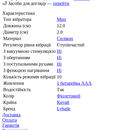
🛁 Засоби для догляду —
перейти
Характеристики
Тип вібратора
Міні
Довжина (см)
12.0
Діаметр (см)
2.0
Матеріал
Силікон
Регулятор рівня вібрації
Ступінчастий
З вакуумною стимуляцією
Ні
З обертанням
Ні
З поступальними рухами
Ні
З функцією нагрівання
Ні
Кількість режимів вібрації
10
Живлення
1 батарейка ААА
Водостійкість
Так
Колір
Фіолетовий
Країна
Китай
Бренд
Lybaile
Доставка
Оплата
Гарантія