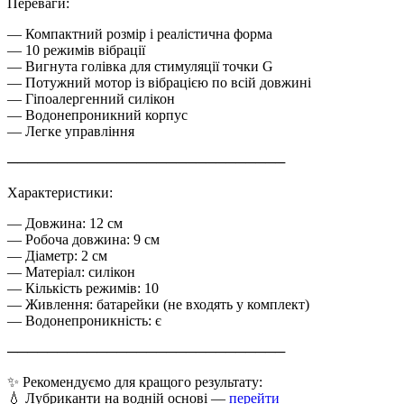
Переваги:
— Компактний розмір і реалістична форма
— 10 режимів вібрації
— Вигнута голівка для стимуляції точки G
— Потужний мотор із вібрацією по всій довжині
— Гіпоалергенний силікон
— Водонепроникний корпус
— Легке управління
────────────────────────────
Характеристики:
— Довжина: 12 см
— Робоча довжина: 9 см
— Діаметр: 2 см
— Матеріал: силікон
— Кількість режимів: 10
— Живлення: батарейки (не входять у комплект)
— Водонепроникність: є
────────────────────────────
✨ Рекомендуємо для кращого результату:
💧 Лубриканти на водній основі —
перейти