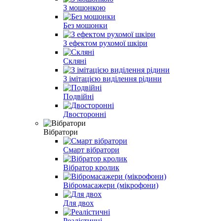
З мошонкою
Без мошонки
З ефектом рухомої шкіри
Скляні
З імітацією виділення рідини
Подвійні
Двосторонні
Вібратори
Смарт вібратори
Вібратор кролик
Вібромасажери (мікрофони)
Для двох
Реалістичні