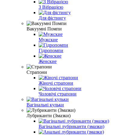
З Вібрацією
Для фістингу
Вакуумні Помпи
Мужские
Гідропомпи
Женские
Страпони
Жіночі страпони
Чоловічі страпони
Вагінальні кульки
Лубриканти (Змазки)
Вагінальні лубриканти (змазки)