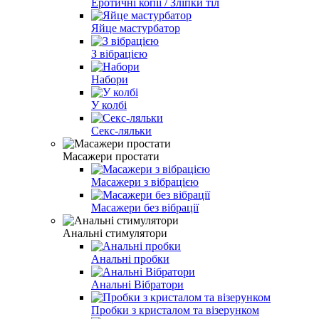
Еротичні копії / Зліпки тіл
Яйце мастурбатор
З вібрацією
Набори
У колбі
Секс-ляльки
Масажери простати
Масажери з вібрацією
Масажери без вібрації
Анальні стимулятори
Анальні пробки
Анальні Вібратори
Пробки з кристалом та візерунком