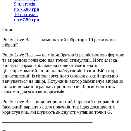
9 платежів
по
75.00 грн
10 платежів
по
67.50 грн
Опис
Pretty Love Beck — компактний вібратор з 10 режимами
вібрації
Pretty Love Beck — це міні-вібратор із реалістичною формою
та виразною голівкою для точної стимуляції. Його злегка
вигнута форма й збільшена голівка забезпечать
цілеспрямований вплив на найчутливіші зони. Вібратор
виготовлений із гіпоалергенного силікону, який приємно
відчувається на шкірі. Потужний мотор забезпечує вібрацію
по всій довжині іграшки, пропонуючи 10 різноманітних
режимів для яскравих оргазмів.
Pretty Love Beck водонепроникний і простий в управлінні.
Ідеальний варіант як для новачків, так і для досвідчених
користувачів, які шукають якісну стимуляцію точки G.
────────────────────────────