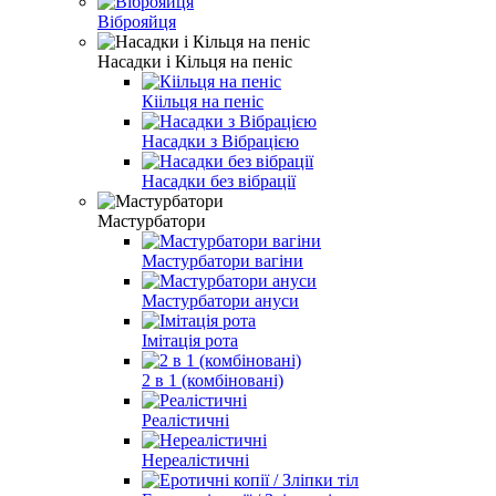
Віброяйця
Насадки і Кільця на пеніс
Кіільця на пеніс
Насадки з Вібрацією
Насадки без вібрації
Мастурбатори
Мастурбатори вагіни
Мастурбатори ануси
Імітація рота
2 в 1 (комбіновані)
Реалістичні
Нереалістичні