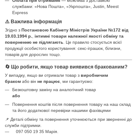
Оплата при отриманні
— можлива з доставкою
службами: «Нова Пошта», «Укрпошта», Justin, Meest
Express
⚠️ Важлива інформація
Згідно з
Постановою Кабінету Міністрів України №172 від
19.03.1994 р.
,
інтимні товари належної якості обміну та
поверненню не підлягають
. Це правило стосується всієї
продукції особистого користування: секс-іграшок, білизни,
товарів для дорослих тощо.
🔄 Що робити, якщо товар виявився бракованим?
У випадку, якщо ви отримали товар з
виробничим
браком
або він
не працює
, ми гарантуємо:
Безкоштовну заміну на аналогічний товар
або
Повернення коштів після повернення товару на наш склад
та його додаткової перевірки нашими фахівцями
📌 Деталі обміну та повернення уточнюються при зверненні до
служби підтримки.
097 050 19 35 Марія.