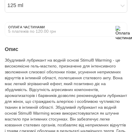
125 ml
ОПЛАТА ЧАСТИНАМИ
5 платежів по 120.00 грн
Опис
Збудливий лубрикант на водній основі Stimul8 Warming - це
високоякісне гель-мастило, призначене для інтенсивного
зволоження слизової оболонки піхви, усунення неприємних
відчуттів в інтимній області, полегшення статевого акту. Вона
має легкий зігріваючий ефект, який позитивно діє на
збудливість. Відсутність агресивних компонентів,
ароматизаторів і барвників дозволяє рекомендувати лубрикант
для жінок, що страждають алергією і особливою чутливістю
тканин в інтимній області. Збудливий лубрикант на водній
основі Stimul8 Warming може використовуватися як штучне
мастило при інтимних стосунках. Він забезпечує легке
ковзання статевих органів, позбавляє від неприємних відчуттів
і травм слизової оболонки в результаті надмірного тертя. Гель