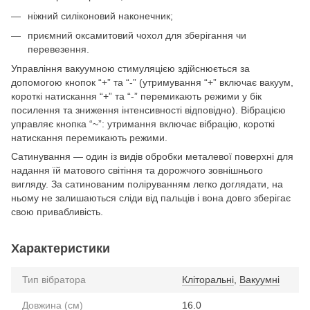
ніжний силіконовий наконечник;
приємний оксамитовий чохол для зберігання чи
перевезення.
Управління вакуумною стимуляцією здійснюється за
допомогою кнопок “+” та “-” (утримування “+” включає вакуум,
короткі натискання “+” та “-” перемикають режими у бік
посилення та зниження інтенсивності відповідно). Вібрацією
управляє кнопка “~”: утримання включає вібрацію, короткі
натискання перемикають режими.
Сатинування — один із видів обробки металевої поверхні для
надання їй матового світіння та дорожчого зовнішнього
вигляду. За сатинованим поліруванням легко доглядати, на
ньому не залишаються сліди від пальців і вона довго зберігає
свою привабливість.
Характеристики
Тип вібратора
Кліторальні
,
Вакуумні
Довжина (см)
16.0