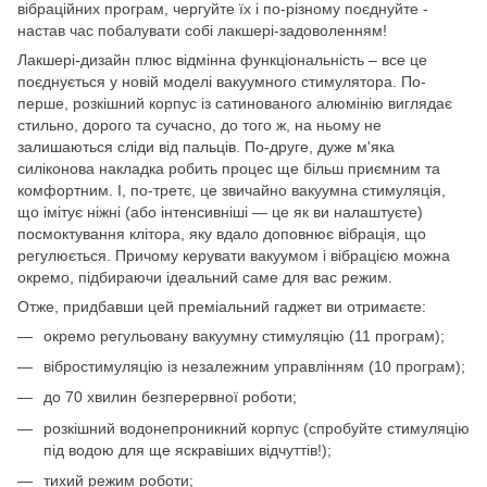
вібраційних програм, чергуйте їх і по-різному поєднуйте -
настав час побалувати собі лакшері-задоволенням!
Лакшері-дизайн плюс відмінна функціональність – все це
поєднується у новій моделі вакуумного стимулятора. По-
перше, розкішний корпус із сатинованого алюмінію виглядає
стильно, дорого та сучасно, до того ж, на ньому не
залишаються сліди від пальців. По-друге, дуже м'яка
силіконова накладка робить процес ще більш приємним та
комфортним. І, по-третє, це звичайно вакуумна стимуляція,
що імітує ніжні (або інтенсивніші — це як ви налаштуєте)
посмоктування клітора, яку вдало доповнює вібрація, що
регулюється. Причому керувати вакуумом і вібрацією можна
окремо, підбираючи ідеальний саме для вас режим.
Отже, придбавши цей преміальний гаджет ви отримаєте:
окремо регульовану вакуумну стимуляцію (11 програм);
вібростимуляцію із незалежним управлінням (10 програм);
до 70 хвилин безперервної роботи;
розкішний водонепроникний корпус (спробуйте стимуляцію
під водою для ще яскравіших відчуттів!);
тихий режим роботи;