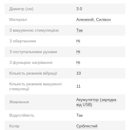
Діаметр (см)
3.0
Матеріал
Алюмiнiй, Силiкон
З вакуумною стимуляцією
Так
З обертанням
Ні
З поступальними рухами
Ні
З функцією нагрівання
Ні
Кількість режимів вібрації
10
Кількість режимів вакуумної
11
стимуляції
Акумулятор (зарядка
Живлення
від USB)
Водостійкість
Так
Колір
Сріблястий