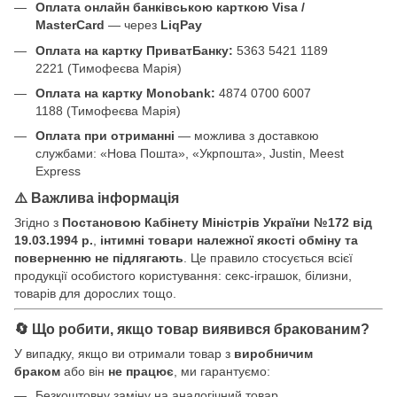
Оплата онлайн банківською карткою Visa /
MasterCard
— через
LiqPay
Оплата на картку ПриватБанку:
5363 5421 1189
2221 (Тимофеєва Марія)
Оплата на картку Monobank:
4874 0700 6007
1188 (Тимофеєва Марія)
Оплата при отриманні
— можлива з доставкою
службами: «Нова Пошта», «Укрпошта», Justin, Meest
Express
⚠️ Важлива інформація
Згідно з
Постановою Кабінету Міністрів України №172 від
19.03.1994 р.
,
інтимні товари належної якості обміну та
поверненню не підлягають
. Це правило стосується всієї
продукції особистого користування: секс-іграшок, білизни,
товарів для дорослих тощо.
🔄 Що робити, якщо товар виявився бракованим?
У випадку, якщо ви отримали товар з
виробничим
браком
або він
не працює
, ми гарантуємо:
Безкоштовну заміну на аналогічний товар