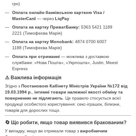
грн)
Оплата онлайн банківською карткою Visa /
MasterCard
— через
LiqPay
Оплата на картку ПриватБанку:
5363 5421 1189
2221 (Тимофеєва Марія)
Оплата на картку Monobank:
4874 0700 6007
1188 (Тимофеєва Марія)
Оплата при отриманні
— можлива з доставкою
службами: «Нова Пошта», «Укрпошта», Justin, Meest
Express
⚠️ Важлива інформація
Згідно з
Постановою Кабінету Міністрів України №172 від
19.03.1994 р.
,
інтимні товари належної якості обміну та
поверненню не підлягають
. Це правило стосується всієї
продукції особистого користування: секс-іграшок, білизни,
товарів для дорослих тощо.
🔄 Що робити, якщо товар виявився бракованим?
У випадку, якщо ви отримали товар з
виробничим