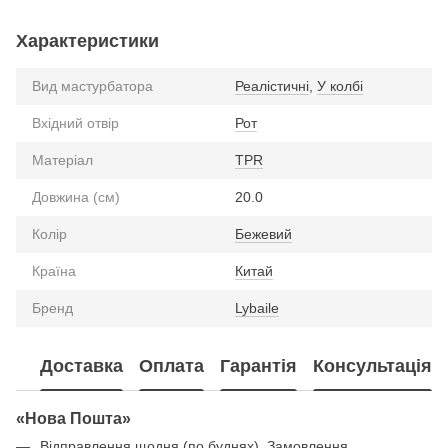
Характеристики
Вид мастурбатора
Реалістичні
,
У колбі
Вхідний отвір
Рот
Матеріал
TPR
Довжина (см)
20.0
Колір
Бежевий
Країна
Китай
Бренд
Lybaile
Доставка
Оплата
Гарантія
Консультація
«Нова Пошта»
Відправлення щодня (по буднях). Замовлення,