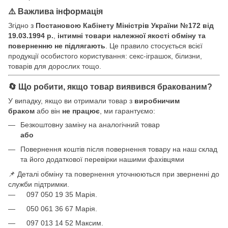
⚠️ Важлива інформація
Згідно з
Постановою Кабінету Міністрів України №172 від
19.03.1994 р.
,
інтимні товари належної якості обміну та
поверненню не підлягають
. Це правило стосується всієї
продукції особистого користування: секс-іграшок, білизни,
товарів для дорослих тощо.
🔄 Що робити, якщо товар виявився бракованим?
У випадку, якщо ви отримали товар з
виробничим
браком
або він
не працює
, ми гарантуємо:
Безкоштовну заміну на аналогічний товар
або
Повернення коштів після повернення товару на наш склад
та його додаткової перевірки нашими фахівцями
📌 Деталі обміну та повернення уточнюються при зверненні до
служби підтримки.
097 050 19 35 Марія.
050 061 36 67 Марія.
097 013 14 52 Максим.