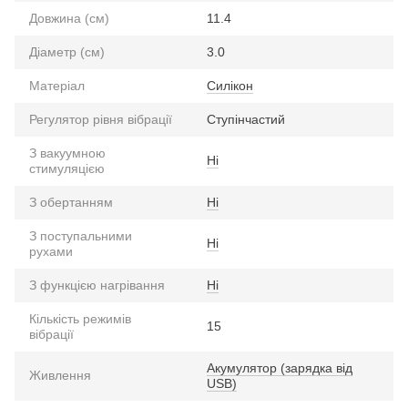
Довжина (см)
11.4
Діаметр (см)
3.0
Матеріал
Силікон
Регулятор рівня вібрації
Ступінчастий
З вакуумною
Ні
стимуляцією
З обертанням
Ні
З поступальними
Ні
рухами
З функцією нагрівання
Ні
Кількість режимів
15
вібрації
Акумулятор (зарядка від
Живлення
USB)