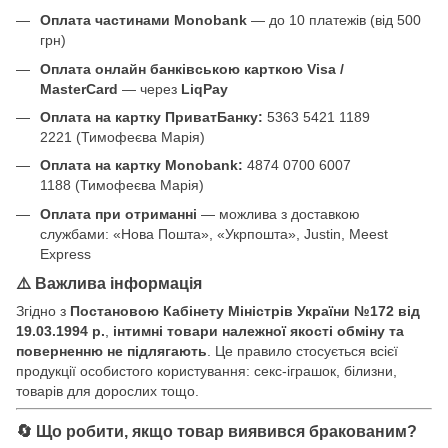
Оплата частинами Monobank
— до 10 платежів (від 500
грн)
Оплата онлайн банківською карткою Visa /
MasterCard
— через
LiqPay
Оплата на картку ПриватБанку:
5363 5421 1189
2221 (Тимофеєва Марія)
Оплата на картку Monobank:
4874 0700 6007
1188 (Тимофеєва Марія)
Оплата при отриманні
— можлива з доставкою
службами: «Нова Пошта», «Укрпошта», Justin, Meest
Express
⚠️ Важлива інформація
Згідно з
Постановою Кабінету Міністрів України №172 від
19.03.1994 р.
,
інтимні товари належної якості обміну та
поверненню не підлягають
. Це правило стосується всієї
продукції особистого користування: секс-іграшок, білизни,
товарів для дорослих тощо.
🔄 Що робити, якщо товар виявився бракованим?