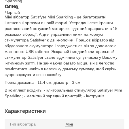
Опис
Міні вібратор Satisfyer Mini Sparkling - це багатократні
інтенсивні оргазми в новій формі. Усередині секс іграшки
розташований потужний моторчик, здатний працювати в 15
режимах вібрації. А для управління ними на корпусі
стимулятора Satisfyer є дві кнопочки. Працює вібратор від
вбудованого акумулятора і заряджається він за допомогою
магнітного USB кабелю. Яскравий і модний клиторальный
стимулятор Satisfyer стане відмінним супутником у Вашому
інтимному житті. Не займаючи багато місця, він з легкістю
поміститися навіть в невелику дамську сумочку, щоб скрізь
супроводжувати свою хазяйку.
Повна довжина - 11.4 см, діаметр - 3 см
В комплект входить: - клиторальный стимулятор Satisfyer Mini
Sparkling; - магнітний зарядний пристрій; - інструкція.
Характеристики
Тип вібратора
Міні