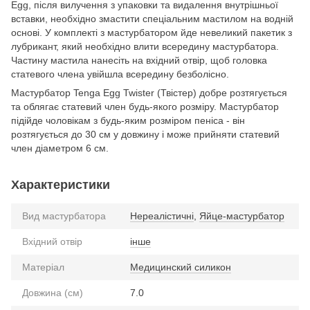
Egg, після вилучення з упаковки та видалення внутрішньої
вставки, необхідно змастити спеціальним мастилом на водній
основі. У комплекті з мастурбатором йде невеликий пакетик з
лубрикант, який необхідно влити всередину мастурбатора.
Частину мастила нанесіть на вхідний отвір, щоб головка
статевого члена увійшла всередину безболісно.
Мастурбатор Tenga Egg Twister (Твістер) добре розтягується
та облягає статевий член будь-якого розміру. Мастурбатор
підійде чоловікам з будь-яким розміром пеніса - він
розтягується до 30 см у довжину і може прийняти статевий
член діаметром 6 см.
Характеристики
Вид мастурбатора
Нереалістичні
,
Яйце-мастурбатор
Вхідний отвір
інше
Матеріал
Медицинский силикон
Довжина (см)
7.0