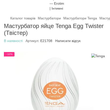
Каталог товарів
Мастурбатори
Мастурбатори Tenga
Мастур
Мастурбатор яйце Tenga Egg Twister
(Твістер)
В наявності
Артикул:
E21708
Написати відгук
−10%