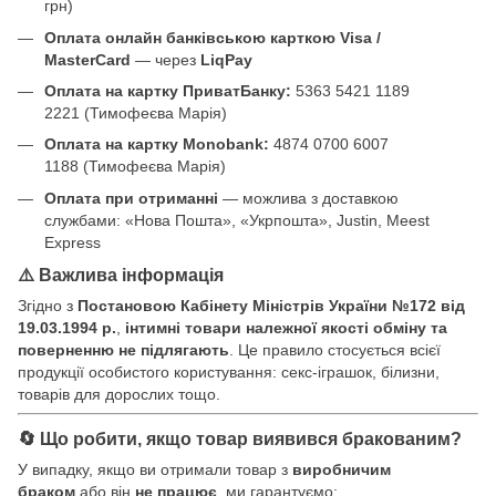
грн)
Оплата онлайн банківською карткою Visa /
MasterCard
— через
LiqPay
Оплата на картку ПриватБанку:
5363 5421 1189
2221 (Тимофеєва Марія)
Оплата на картку Monobank:
4874 0700 6007
1188 (Тимофеєва Марія)
Оплата при отриманні
— можлива з доставкою
службами: «Нова Пошта», «Укрпошта», Justin, Meest
Express
⚠️ Важлива інформація
Згідно з
Постановою Кабінету Міністрів України №172 від
19.03.1994 р.
,
інтимні товари належної якості обміну та
поверненню не підлягають
. Це правило стосується всієї
продукції особистого користування: секс-іграшок, білизни,
товарів для дорослих тощо.
🔄 Що робити, якщо товар виявився бракованим?
У випадку, якщо ви отримали товар з
виробничим
браком
або він
не працює
, ми гарантуємо: