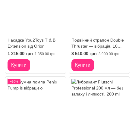
Насадка You2Toys T & B
Подвійний страпон Double
Extension від Orion
Thruster — вібрація, 10
режимів, силікон
1 215.00 грн
3 510.00 грн
1 350.00 грн
3 900.00 грн
Купити
Купити
−10%