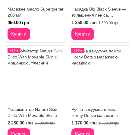
Масажне масло Supergleiter
Насадка Big Black Sleeve —
200 мл
збільшення пеніса,
реалістична текстура
450.00 грн
1 350.00 грн
1 500.00 грн
Купити
Купити
−10%
−10%
Фалоімітатор Nature Skin
Ручна вакуумна помпа
Dildo With Movable Skin з
Horny Dots з масажною
мошонкою
насадкою
2 250.00 грн
1 170.00 грн
2 500.00 грн
1 300.00 грн
Купити
Купити