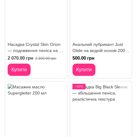
Насадка Crystal Skin Orion
Анальний лубрикант Just
— подовження пеніса на 5
Glide на водній основі 200
см, отвір для яєчок
ml
2 070.00 грн
500.00 грн
2 300.00 грн
Купити
Купити
−10%