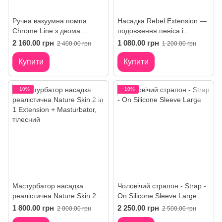
Ручна вакуумна помпа
Насадка Rebel Extension —
Chrome Line з двома
подовження пеніса і
манжетами
вібрація 10 режимів
2 160.00 грн
1 080.00 грн
2 400.00 грн
1 200.00 грн
Купити
Купити
−10%
−10%
Мастурбатор насадка
Чоловічий страпон - Strap -
реалістична Nature Skin 2 in
On Silicone Sleeve Large
1 Extension + Masturbator
1 800.00 грн
2 250.00 грн
2 000.00 грн
2 500.00 грн