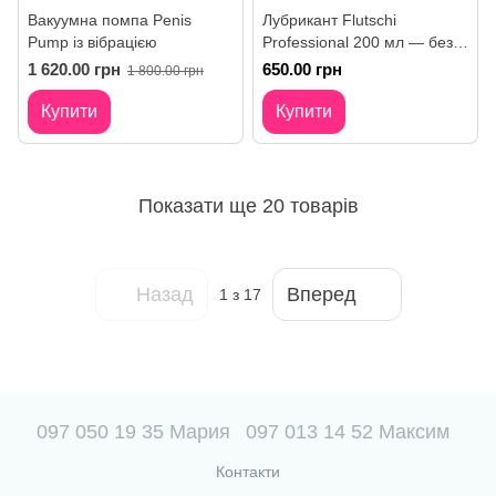
Вакуумна помпа Penis
Лубрикант Flutschi
Pump із вібрацією
Professional 200 мл — без
запаху і липкості
1 620.00 грн
650.00 грн
1 800.00 грн
Купити
Купити
Показати ще 20 товарів
Назад
Вперед
1
з 17
097 050 19 35 Мария
097 013 14 52 Максим
Контакти