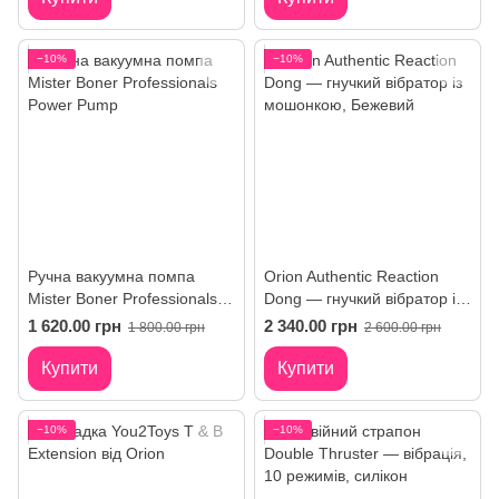
−10%
−10%
Ручна вакуумна помпа
Orion Authentic Reaction
Mister Boner Professionals
Dong — гнучкий вібратор із
Power Pump
мошонкою
1 620.00 грн
2 340.00 грн
1 800.00 грн
2 600.00 грн
Купити
Купити
−10%
−10%