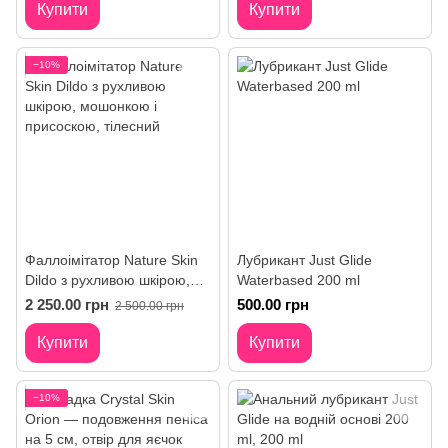
Купити
Купити
−10%
Фаллоімітатор Nature Skin
Лубрикант Just Glide
Dildo з рухливою шкірою,
Waterbased 200 ml
мошонкою і присоскою
2 250.00 грн
500.00 грн
2 500.00 грн
Купити
Купити
−10%