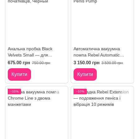
Анальна пробка Black
Автоматична вакуумна
Velvets Small — для
помпа Rebel Automatic
початківців
Penis Pump
675.00 грн
3 150.00 грн
750.00 грн
3 500.00 грн
Купити
Купити
−10%
−10%