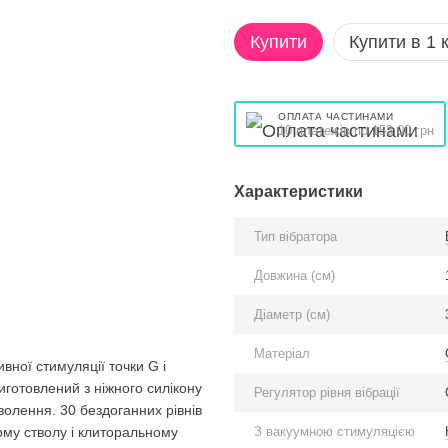
Купити
Купити в 1 к
ОПЛАТА ЧАСТИНАМИ
10 платежів по 153.00 грн
Характеристики
Тип вібратора
Довжина (см)
Діаметр (см)
Матеріал
вної стимуляції точки G і
виготовлений з ніжного силікону
Регулятор рівня вібрації
волення. 30 бездоганних рівнів
З вакуумною стимуляцією
му стволу і клиторальному