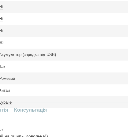
Ні
Ні
Ні
30
Акумулятор (зарядка від USB)
Так
Рожевий
Китай
Lybaile
нтія
Консультація
:57
й на ощупь, довольна))