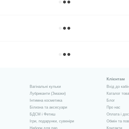
Клієнтам
Вагінальні кульки
Вхід до кабі
Лубриканти (Змазки)
Каталог това
Інтимна косметика
Блог
Білизна та аксесуари
Про нас
БДСМ і Фетиш
Оплата і до
Ігри, подарунки, сувеніри
Обмін та по
Набори для пар
Контакти