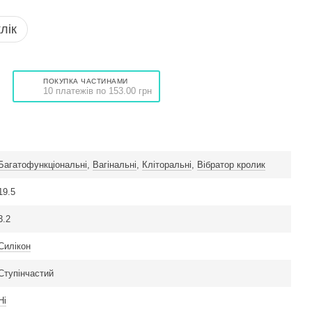
лік
ПОКУПКА ЧАСТИНАМИ
10 платежів по 153.00 грн
Багатофункціональні
,
Вагінальні
,
Кліторальні
,
Вібратор кролик
19.5
3.2
Силікон
Ступінчастий
Ні