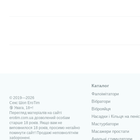
Каталог
Фалоімітатори
© 2019—2026
Вібратори
Секс Шоп EroTim
🔞 Увага, 18+!
Віброяйця
Перегляд матеріалів на сайті
Насадки і Кільця на пеніс
erotim.com.ua дозволений особам
старше 18 років. Якщо вам не
Мастурбатори
виповнилося 18 років, просимо негайно
Масажери простати
покинути сайт! Продажі неповнолітнім
заборонені.
Анальні стимулятори