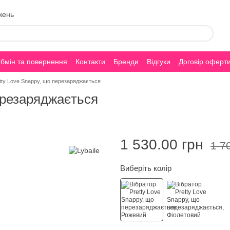
жень
бмін та повернення
Контакти
Бренди
Відгуки
Договір оферт
etty Love Snappy, що перезаряджається
перезаряджається
1 530.00 грн
1 7
Виберіть колір