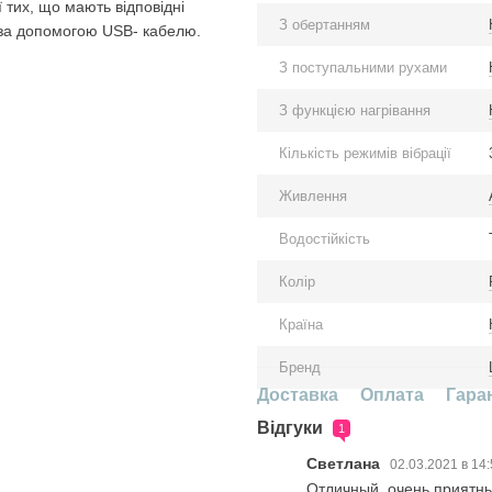
 тих, що мають відповідні
З обертанням
 за допомогою USB- кабелю.
З поступальними рухами
З функцією нагрівання
Кількість режимів вібрації
Живлення
Водостійкість
Колір
Країна
Бренд
Доставка
Оплата
Гара
Відгуки
1
Светлана
02.03.2021 в 14
Отличный, очень приятны