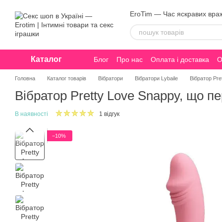
Перейти до основного контенту
EroTim — Час яскравих вра
Каталог
Блог
Про нас
Оплата і доставка
О
Конфіденційність
Головна
Каталог товарів
Вібратори
Вібратори Lybaile
Вібратор Pr
Вібратор Pretty Love Snappy, що 
В наявності
1 відгук
−10%