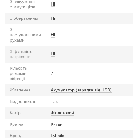
З вакуумною
Ні
стимуляцією
З обертанням
Ні
З
поступальними
Ні
рухами
З функцією
Ні
нагрівання
Кількість
режимів
7
вібрації
Живлення
Акумулятор (зарядка від USB)
Водостійкість
Так
Колір
Фіолетовий
Країна
Китай
Бренд
Lybaile