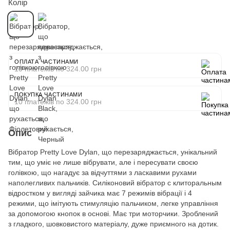
Колір
ОПЛАТА ЧАСТИНАМИ
10 платежів по 324.00 грн
ПОКУПКА ЧАСТИНАМИ
10 платежів по 324.00 грн
Опис
Вібратор Pretty Love Dylan, що перезаряджається, унікальний
тим, що уміє не лише вібрувати, але і пересувати своєю
голівкою, що нагадує за відчуттями з ласкавими рухами
наполегливих пальчиків. Силіконовий вібратор c клиторальным
відростком у вигляді зайчика має 7 режимів вібрації і 4
режими, що імітують стимуляцію пальчиком, легке управління
за допомогою кнопок в основі. Має три моторчики. Зроблений
з гладкого, шовковистого матеріалу, дуже приємного на дотик.