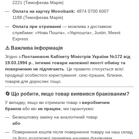
2221 (Тимофеєва Марія)
Оплата на картку Monobank:
4874 0700 6007
1188 (Тимофеєва Марія)
Оплата при отриманні
— можлива з доставкою
службами: «Нова Пошта», «Укрпошта», Justin, Meest
Express
⚠️ Важлива інформація
Згідно з
Постановою Кабінету Міністрів України №172 від
19.03.1994 р.
,
інтимні товари належної якості обміну та
поверненню не підлягають
. Це правило стосується всієї
продукції особистого користування: секс-іграшок, білизни,
товарів для дорослих тощо.
🔄 Що робити, якщо товар виявився бракованим?
У випадку, якщо ви отримали товар з
виробничим
браком
або він
не працює
, ми гарантуємо:
Безкоштовну заміну на аналогічний товар
або
Повернення коштів після повернення товару на наш склад
та його додаткової перевірки нашими фахівцями