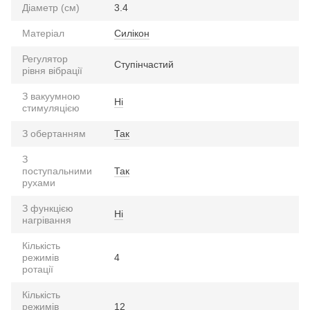
Діаметр (см)
3.4
Матеріал
Силікон
Регулятор
Ступінчастий
рівня вібрації
З вакуумною
Ні
стимуляцією
З обертанням
Так
З
поступальними
Так
рухами
З функцією
Ні
нагрівання
Кількість
режимів
4
ротації
Кількість
режимів
12