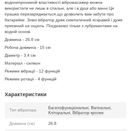
водонепроникній властивості вібромасажер можна
використати не лише в спальні, але і в душі або ванні.Ця
іграшка перезаряджається,що дозволить вам забути про
батарейки .Зовні вібратор дуже симпатичний яскравий і дуже
приємний на ощюпь .Поєднаємо тільки з лубрикантами на
водній основі.
Довжина - 26.8 см
Робоча довжина - 15 см
Діаметр - 3.4 см
Матеріал - силікон
Режими вібрації - 12 функцій
Режими ротації - 4 функцій
Характеристики
Багатофункціональні
,
Вагінальні
,
Тип вібратора
Кліторальні
,
Вібратор кролик
Довжина (см)
26.8