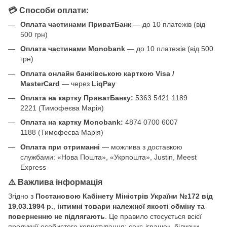
💳 Способи оплати:
Оплата частинами ПриватБанк
— до 10 платежів (від
500 грн)
Оплата частинами Monobank
— до 10 платежів (від 500
грн)
Оплата онлайн банківською карткою Visa /
MasterCard
— через
LiqPay
Оплата на картку ПриватБанку:
5363 5421 1189
2221 (Тимофеєва Марія)
Оплата на картку Monobank:
4874 0700 6007
1188 (Тимофеєва Марія)
Оплата при отриманні
— можлива з доставкою
службами: «Нова Пошта», «Укрпошта», Justin, Meest
Express
⚠️ Важлива інформація
Згідно з
Постановою Кабінету Міністрів України №172 від
19.03.1994 р.
,
інтимні товари належної якості обміну та
поверненню не підлягають
. Це правило стосується всієї
продукції особистого користування: секс-іграшок, білизни,