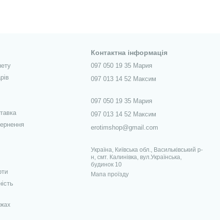
Контактна інформація
нету
097 050 19 35 Мария
рів
097 013 14 52 Максим
097 050 19 35 Мария
ставка
097 013 14 52 Максим
вернення
erotimshop@gmail.com
Україна, Київська обл., Васильківський р-
н, смт. Калинівка, вул.Українська,
будинок 10
рти
Мапа проїзду
ність
ежах