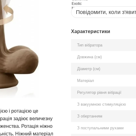
Повідомити, коли з'яви
Характеристики
Тип вібратора
Довжина (см)
Діаметр (см)
Матеріал
Регулятор рівня вібрації
З вакуумною стимуляцією
ією і ротацією це
З обертанням
рація задіює величезну
аженства. Ротація ніжно
З поступальними рухами
льність. Ніжний матеріал