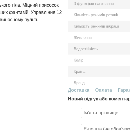
З функцією нагрівання
кого тіла. Міцний присосок
аших фантазій. Управління 12
Кількість режимів ротації
 виносному пульті.
Кількість режимів вібрації
Живлення
Водостійкість
Колір
Країна
Бренд
Доставка
Оплата
Гара
Новий відгук або комента