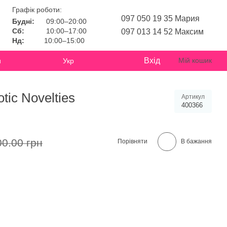
Графік роботи:
097 050 19 35 Мария
Будні:
09:00–20:00
Сб:
10:00–17:00
097 013 14 52 Максим
Нд:
10:00–15:00
Вхід
Мій кошик
и
Укр
tic Novelties
Артикул
400366
00.00 грн
Порівняти
В бажання