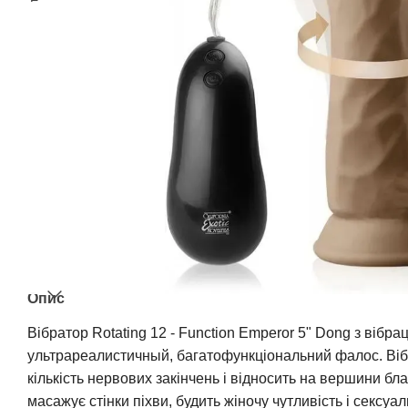
Опис
Вібратор Rotating 12 - Function Emperor 5" Dong з вібрац
ультрареалистичный, багатофункціональний фалос. Віб
кількість нервових закінчень і відносить на вершини бл
масажує стінки піхви, будить жіночу чутливість і сексуа