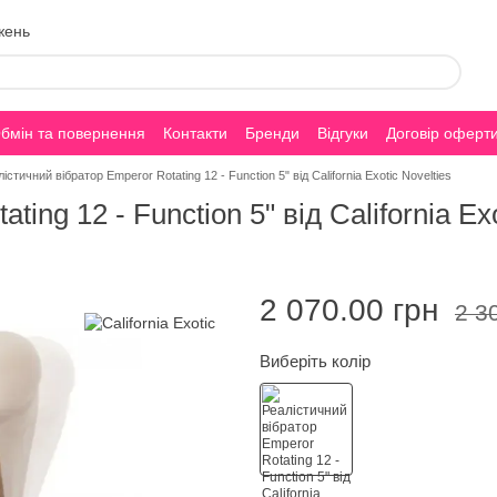
жень
бмін та повернення
Контакти
Бренди
Відгуки
Договір оферт
істичний вібратор Emperor Rotating 12 - Function 5" від California Exotic Novelties
ing 12 - Function 5" від California Exo
2 070.00 грн
2 3
Виберіть колір