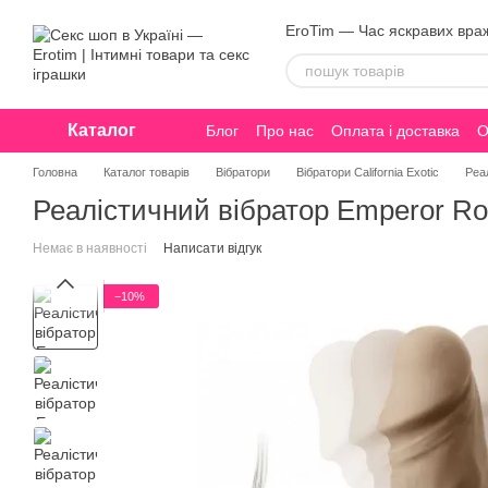
Перейти до основного контенту
EroTim — Час яскравих вра
Каталог
Блог
Про нас
Оплата і доставка
О
Конфіденційність
Головна
Каталог товарів
Вібратори
Вібратори California Exotic
Реал
Реалістичний вібратор Emperor Rotat
Немає в наявності
Написати відгук
−10%