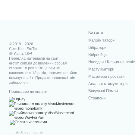
Каталог
Фалоімітатори
© 2019—2026
Вібратори
Секс Шоп EroTim
🔞 Увага, 18+!
Віброяйця
Перегляд матеріалів на сайті
Насадки і Кільця на пеніс
erotim.com.ua дозволений особам
старше 18 років. Якщо вам не
Мастурбатори
виповнилося 18 років, просимо негайно
Масажери простати
покинути сайт! Продажі неповнолітнім
заборонені.
Анальні стимулятори
Вакуумні Помпи
Приймаємо до оплати
Страпони
Мобільна версія