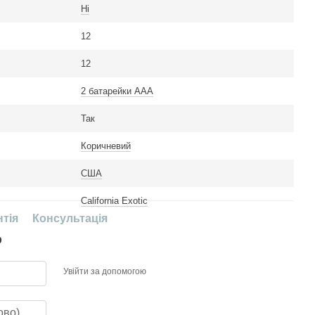
Ні
12
12
2 батарейки ААА
Так
Коричневий
США
California Exotic
нтія
Консультація
р
Увійти за допомогою