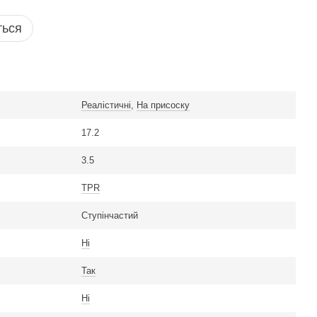
ться
Реалістичні
,
На присоску
17.2
3.5
TPR
Ступінчастий
Ні
Так
Ні