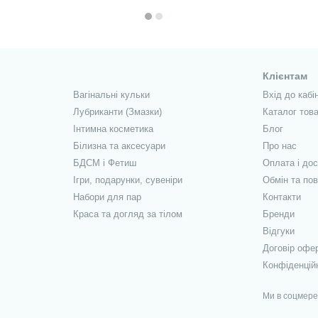
Клієнтам
Вагінальні кульки
Вхід до кабі
Лубриканти (Змазки)
Каталог това
Інтимна косметика
Блог
Білизна та аксесуари
Про нас
БДСМ і Фетиш
Оплата і до
Ігри, подарунки, сувеніри
Обмін та по
Набори для пар
Контакти
Краса та догляд за тілом
Бренди
Відгуки
Договір офе
Конфіденцій
Ми в соцмер