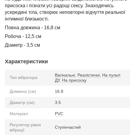
присоска і пізнати усі радощі сексу. Знаходячись
усередині тіла, створює неповторні відчуття реальної
інтимної близькості.
Повна довжина - 16,8 см
Робоча - 12,5 см
Діаметр - 3,5 см
Характеристики
Вагінальні
,
Реалістичні
,
На пульті
Тип вібратора
ДУ
,
На присоску
Довжина (см)
16.8
Діаметр (см)
3.5
Матеріал
PVC
Регулятор рівня
Ступінчастий
вібрації