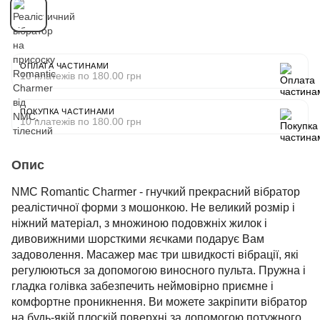
ОПЛАТА ЧАСТИНАМИ
10 платежів по 180.00 грн
ПОКУПКА ЧАСТИНАМИ
10 платежів по 180.00 грн
Опис
NMC Romantic Charmer - гнучкий прекрасний вібратор
реалістичної форми з мошонкою. Не великий розмір і
ніжний матеріал, з множиною подовжніх жилок і
дивовижними шорсткими яєчками подарує Вам
задоволення. Масажер має три швидкості вібрації, які
регулюються за допомогою виносного пульта. Пружна і
гладка голівка забезпечить неймовірно приємне і
комфортне проникнення. Ви можете закріпити вібратор
на будь-якій плоскій поверхні за допомогою потужного