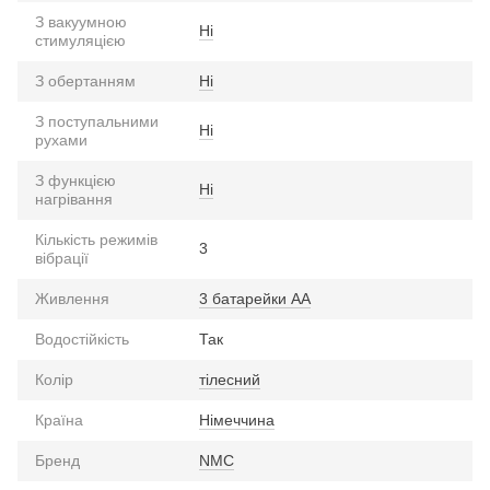
З вакуумною
Ні
стимуляцією
З обертанням
Ні
З поступальними
Ні
рухами
З функцією
Ні
нагрівання
Кількість режимів
3
вібрації
Живлення
3 батарейки АА
Водостійкість
Так
Колір
тілесний
Країна
Німеччина
Бренд
NMC