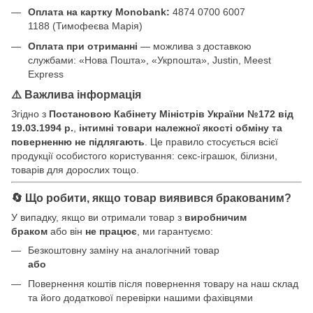
Оплата на картку Monobank:
4874 0700 6007
1188 (Тимофеєва Марія)
Оплата при отриманні
— можлива з доставкою
службами: «Нова Пошта», «Укрпошта», Justin, Meest
Express
⚠️ Важлива інформація
Згідно з
Постановою Кабінету Міністрів України №172 від
19.03.1994 р.
,
інтимні товари належної якості обміну та
поверненню не підлягають
. Це правило стосується всієї
продукції особистого користування: секс-іграшок, білизни,
товарів для дорослих тощо.
🔄 Що робити, якщо товар виявився бракованим?
У випадку, якщо ви отримали товар з
виробничим
браком
або він
не працює
, ми гарантуємо:
Безкоштовну заміну на аналогічний товар
або
Повернення коштів після повернення товару на наш склад
та його додаткової перевірки нашими фахівцями