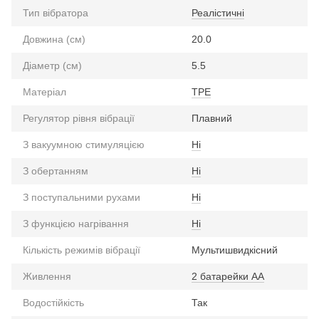
Тип вібратора
Реалістичні
Довжина (см)
20.0
Діаметр (см)
5.5
Матеріал
TPE
Регулятор рівня вібрації
Плавний
З вакуумною стимуляцією
Ні
З обертанням
Ні
З поступальними рухами
Ні
З функцією нагрівання
Ні
Кількість режимів вібрації
Мультишвидкісний
Живлення
2 батарейки АА
Водостійкість
Так