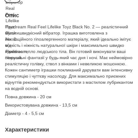
Опис
Pipedream Real Feel Lifelike Toyz Black No. 2 ― реалістичний
мультишвидкісний вібратор. Іграшка виготовлена з
інноваційного гіпоалергенного матеріалу, який ідеально імітує
м'якість і ніжність натуральної шкіри і максимально швидко
приймає тепло людського тіла. Він готовий виконувати ваші
сексуальні фантазії у будь-який час дня і ночі. Має неймовірно
реалістичну голівку, ствол з вінками і невеликою мошонкою.
Кожен сантиметр іграшки покликаний дарувати вам інтенсивну
стимуляцію і чуттєву насолоду. Для максимально приємних
відчуттів рекомендується використати з мастилом лубрикантом
на водній основі.
Повна довжина - 20 см
Використовувана довжина - 13,5 см
Діаметр - 4 - 5,5 см
Характеристики