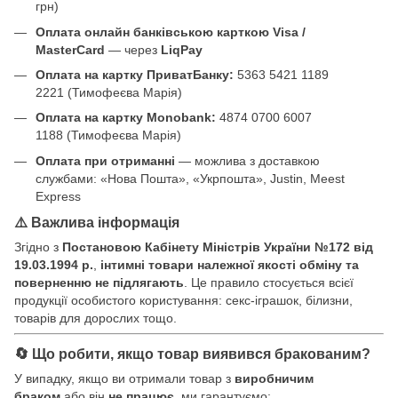
грн)
Оплата онлайн банківською карткою Visa /
MasterCard
— через
LiqPay
Оплата на картку ПриватБанку:
5363 5421 1189
2221 (Тимофеєва Марія)
Оплата на картку Monobank:
4874 0700 6007
1188 (Тимофеєва Марія)
Оплата при отриманні
— можлива з доставкою
службами: «Нова Пошта», «Укрпошта», Justin, Meest
Express
⚠️ Важлива інформація
Згідно з
Постановою Кабінету Міністрів України №172 від
19.03.1994 р.
,
інтимні товари належної якості обміну та
поверненню не підлягають
. Це правило стосується всієї
продукції особистого користування: секс-іграшок, білизни,
товарів для дорослих тощо.
🔄 Що робити, якщо товар виявився бракованим?
У випадку, якщо ви отримали товар з
виробничим
браком
або він
не працює
, ми гарантуємо: