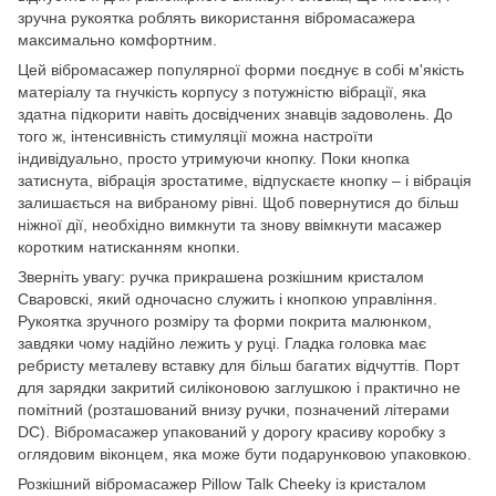
зручна рукоятка роблять використання вібромасажера
максимально комфортним.
Цей вібромасажер популярної форми поєднує в собі м'якість
матеріалу та гнучкість корпусу з потужністю вібрації, яка
здатна підкорити навіть досвідчених знавців задоволень. До
того ж, інтенсивність стимуляції можна настроїти
індивідуально, просто утримуючи кнопку. Поки кнопка
затиснута, вібрація зростатиме, відпускаєте кнопку – і вібрація
залишається на вибраному рівні. Щоб повернутися до більш
ніжної дії, необхідно вимкнути та знову ввімкнути масажер
коротким натисканням кнопки.
Зверніть увагу: ручка прикрашена розкішним кристалом
Сваровскі, який одночасно служить і кнопкою управління.
Рукоятка зручного розміру та форми покрита малюнком,
завдяки чому надійно лежить у руці. Гладка головка має
ребристу металеву вставку для більш багатих відчуттів. Порт
для зарядки закритий силіконовою заглушкою і практично не
помітний (розташований внизу ручки, позначений літерами
DC). Вібромасажер упакований у дорогу красиву коробку з
оглядовим віконцем, яка може бути подарунковою упаковкою.
Розкішний вібромасажер Pillow Talk Cheeky із кристалом