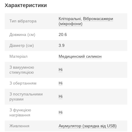
Характеристики
Кліторальні
,
Вібромасажери
Тип вібратора
(мікрофони)
Довжина (см)
20.6
Діаметр (см)
3.9
Матеріал
Медицинский силикон
З вакуумною
Ні
стимуляцією
З обертанням
Ні
З поступальними
Ні
рухами
З функцією
Ні
нагрівання
Живлення
Акумулятор (зарядка від USB)