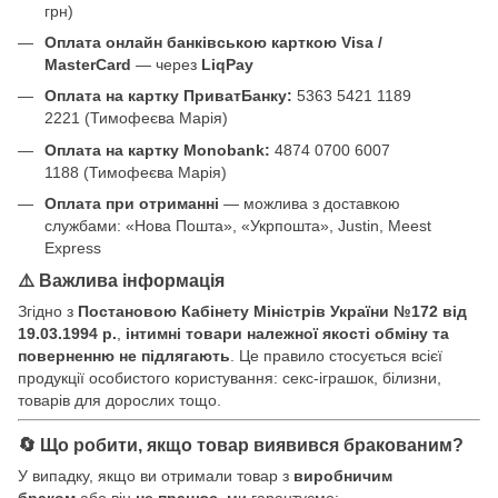
грн)
Оплата онлайн банківською карткою Visa /
MasterCard
— через
LiqPay
Оплата на картку ПриватБанку:
5363 5421 1189
2221 (Тимофеєва Марія)
Оплата на картку Monobank:
4874 0700 6007
1188 (Тимофеєва Марія)
Оплата при отриманні
— можлива з доставкою
службами: «Нова Пошта», «Укрпошта», Justin, Meest
Express
⚠️ Важлива інформація
Згідно з
Постановою Кабінету Міністрів України №172 від
19.03.1994 р.
,
інтимні товари належної якості обміну та
поверненню не підлягають
. Це правило стосується всієї
продукції особистого користування: секс-іграшок, білизни,
товарів для дорослих тощо.
🔄 Що робити, якщо товар виявився бракованим?
У випадку, якщо ви отримали товар з
виробничим