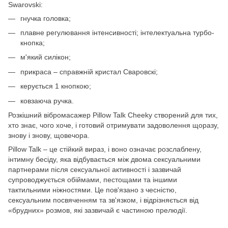
Swarovski:
гнучка головка;
плавне регулювання інтенсивності; інтелектуальна турбо-
кнопка;
м'який силікон;
прикраса – справжній кристал Сваровскі;
керується 1 кнопкою;
ковзаюча ручка.
Розкішний вібромасажер Pillow Talk Cheeky створений для тих,
хто знає, чого хоче, і готовий отримувати задоволення щоразу,
знову і знову, щовечора.
Pillow Talk – це стійкий вираз, і воно означає розслаблену,
інтимну бесіду, яка відбувається між двома сексуальними
партнерами після сексуальної активності і зазвичай
супроводжується обіймами, пестощами та іншими
тактильними ніжностями. Це пов'язано з чесністю,
сексуальним посвяченням та зв'язком, і відрізняється від
«брудних» розмов, які зазвичай є частиною прелюдії.