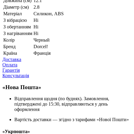
Довжина (см)
12.1
Діаметр (см)
2.8
Матеріал
Силикон, ABS
З вібрацією
Ні
З обертанням
Ні
З нагріванням
Ні
Колір
Черный
Бренд
Dorcel!
Країна
Франція
Доставка
Оплата
Гарантія
Консультація
«Нова Пошта»
Відправлення щодня (по буднях). Замовлення,
підтверджені до 15:30, відправляються у день
оформлення
Вартість доставки — згідно з тарифами «Нової Пошти»
«Укрпошта»