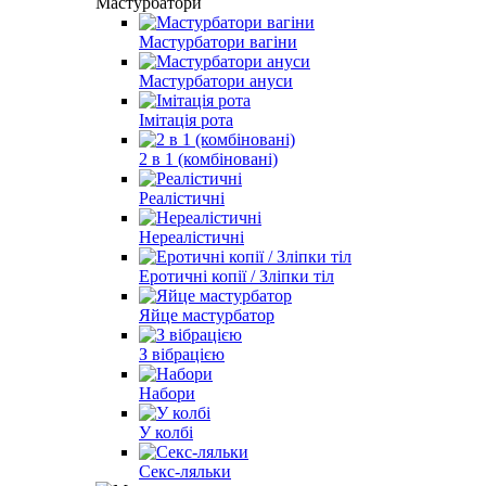
Мастурбатори
Мастурбатори вагіни
Мастурбатори ануси
Імітація рота
2 в 1 (комбіновані)
Реалістичні
Нереалістичні
Еротичні копії / Зліпки тіл
Яйце мастурбатор
З вібрацією
Набори
У колбі
Секс-ляльки