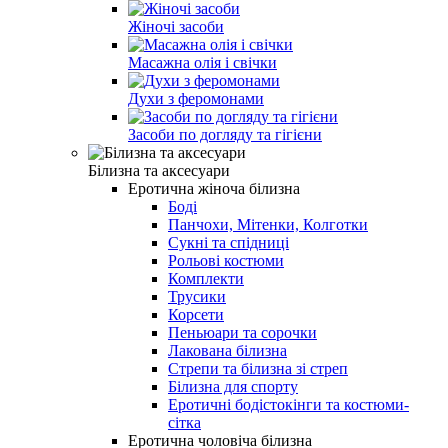
Жіночі засоби
Масажна олія і свічки
Духи з феромонами
Засоби по догляду та гігієни
Білизна та аксесуари
Еротична жіноча білизна
Боді
Панчохи, Мітенки, Колготки
Сукні та спідниці
Рольові костюми
Комплекти
Трусики
Корсети
Пеньюари та сорочки
Лакована білизна
Стрепи та білизна зі стреп
Білизна для спорту
Еротичні бодістокінги та костюми-
сітка
Еротична чоловіча білизна