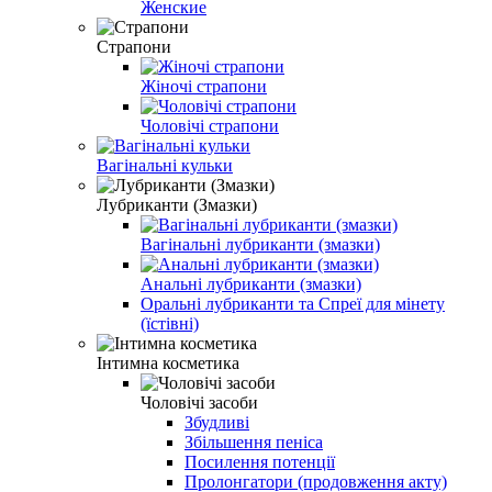
Женские
Страпони
Жіночі страпони
Чоловічі страпони
Вагінальні кульки
Лубриканти (Змазки)
Вагінальні лубриканти (змазки)
Анальні лубриканти (змазки)
Оральні лубриканти та Спреї для мінету
(їстівні)
Інтимна косметика
Чоловічі засоби
Збудливі
Збільшення пеніса
Посилення потенції
Пролонгатори (продовження акту)