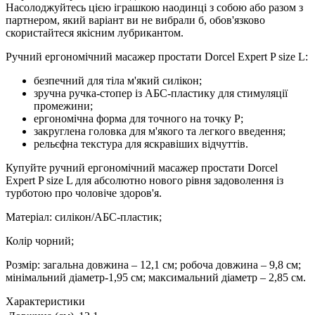
Насолоджуйтесь цією іграшкою наодинці з собою або разом з
партнером, який варіант ви не вибрали б, обов'язково
скористайтеся якісним лубрикантом.
Ручний ергономічний масажер простати Dorcel Expert P size L:
безпечний для тіла м'який силікон;
зручна ручка-стопер із АБС-пластику для стимуляції
промежини;
ергономічна форма для точного на точку P;
закруглена головка для м'якого та легкого введення;
рельєфна текстура для яскравіших відчуттів.
Купуйте ручний ергономічний масажер простати Dorcel
Expert P size L для абсолютно нового рівня задоволення із
турботою про чоловіче здоров'я.
Матеріал: силікон/АБС-пластик;
Колір чорний;
Розмір: загальна довжина – 12,1 см; робоча довжина – 9,8 см;
мінімальний діаметр-1,95 см; максимальний діаметр – 2,85 см.
Характеристики