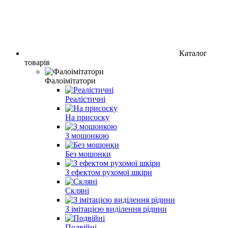
Каталог
товарів
Фалоімітатори
Реалістичні
На присоску
З мошонкою
Без мошонки
З ефектом рухомої шкіри
Скляні
З імітацією виділення рідини
Подвійні