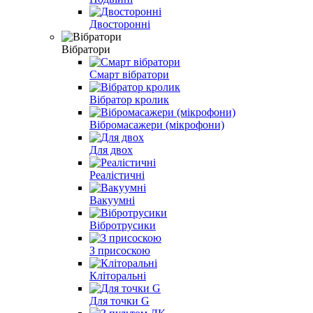
Двосторонні
Вібратори
Смарт вібратори
Вібратор кролик
Вібромасажери (мікрофони)
Для двох
Реалістичні
Вакуумні
Вібротрусики
З присоскою
Кліторальні
Для точки G