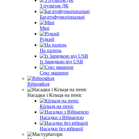
З пультом ДК
Багатофункціональні
Міні
Рідкий
На палець
Із Зарядкою від USB
Секс машини
Віброяйця
Насадки і Кільця на пеніс
Кіільця на пеніс
Насадки з Вібрацією
Насадки без вібрації