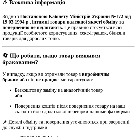
⚠️ Важлива інформація
Згідно з
Постановою Кабінету Міністрів України №172 від
19.03.1994 р.
,
інтимні товари належної якості обміну та
поверненню не підлягають
. Це правило стосується всієї
продукції особистого користування: секс-іграшок, білизни,
товарів для дорослих тощо.
🔄 Що робити, якщо товар виявився
бракованим?
У випадку, якщо ви отримали товар з
виробничим
браком
або він
не працює
, ми гарантуємо:
Безкоштовну заміну на аналогічний товар
або
Повернення коштів після повернення товару на наш
склад та його додаткової перевірки нашими фахівцями
📌 Деталі обміну та повернення уточнюються при зверненні
до служби підтримки.