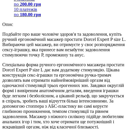
по
200.00 грн
10 платежів
по
180.00 грн
Опис
Подбайте про ваше чоловіче здоров'я та задоволення, купіть
ручний ергономічний масажер простати Dorcel Expert P size L.
Вибираючи цей масажер, ви отримуєте у своє розпорядження
сексу-іграшку, яка принесе вам незабутнє задоволення
стимулюючи точку P, промежину та анус.
Спеціальна форма ручного ергономічного масажера простати
Dorcel Expert P size L дає вам додаткову стимуляцію. Цікава
конструкція секс-іграшки та ергономічна ручка-тримач
дозволять вам отримати найнеймовірніший оргазм від
одночасної стимуляції трьох ерогенних зон. Завдяки округлій
формі і вивіреним анатомічним деталям, введення іграшки
буде легким і безболісним, а цікавий рельєф, що закручується
в спіраль, зробить ваші відчуття більш інтенсивними. За
допомогою стоппера з АБС-пластику ви самі керуєте
глибиною проникнення, темпом стимуляції та рівнем
задоволення. Масажер з ніжного силікону підійде любителям
анальних ігор і тим, хто хоче отримати ще потужніший і
яскравіший оргазм, ніж від класичної близькості.