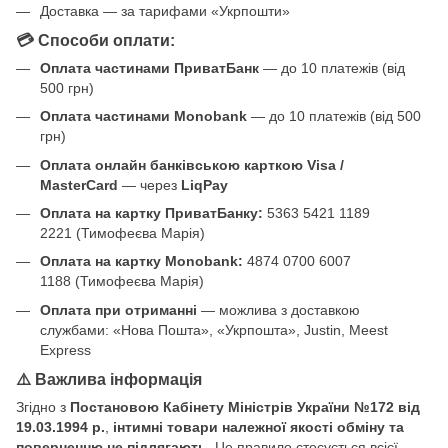
Доставка — за тарифами «Укрпошти»
💳 Способи оплати:
Оплата частинами ПриватБанк
— до 10 платежів (від
500 грн)
Оплата частинами Monobank
— до 10 платежів (від 500
грн)
Оплата онлайн банківською карткою Visa /
MasterCard
— через
LiqPay
Оплата на картку ПриватБанку:
5363 5421 1189
2221 (Тимофеєва Марія)
Оплата на картку Monobank:
4874 0700 6007
1188 (Тимофеєва Марія)
Оплата при отриманні
— можлива з доставкою
службами: «Нова Пошта», «Укрпошта», Justin, Meest
Express
⚠️ Важлива інформація
Згідно з
Постановою Кабінету Міністрів України №172 від
19.03.1994 р.
,
інтимні товари належної якості обміну та
поверненню не підлягають
. Це правило стосується всієї