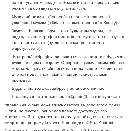
налаштуванням швидкості + можливість створювати свої
режими та об'єднувати їх у плейлисти.
Музичний режим: вібропробка працює в такт вашої
улюбленої музики (з бібліотеки смартфона або Spotify).
Звукова: іграшка вібрує в такт будь-яким звукам, що
надходять на мікрофон смартфона: музика, голос, звуки з
ігор, програм і т.п. (чутливість мікрофона можна
відрегулювати).
"Контроль": вібрації управляються за допомогою будь-яких
рухів пальцем по екрану. Створені в цьому режимі вібрації
можна кільцевати, зберегти для подальшого використання,
а також поділитися ними з іншими користувачами
програми.
Будильник: іграшка завібрує у встановлений час
Налаштування інтенсивності вібрації (3 рівні потужності)
Управління кулею може здійснюватися за допомогою однієї
кнопки на підставі, однак для повного доступу до всіх
можливостей та віддаленого доступу необхідно встановити на
смартфон програму Lovense Remote для iOS та Android.
У комплекті - зручний зарядний кабель USB з магнітною