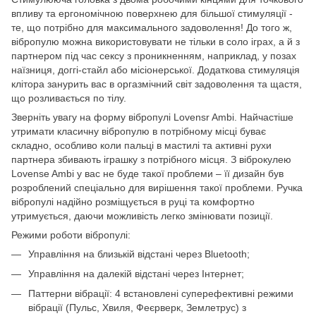
впливу та ергономічною поверхнею для більшої стимуляції -
те, що потрібно для максимального задоволення! До того ж,
вібропулю можна використовувати не тільки в соло іграх, а й з
партнером під час сексу з проникненням, наприклад, у позах
наїзниця, доггі-стайл або місіонерської. Додаткова стимуляція
клітора занурить вас в оргазмічний світ задоволення та щастя,
що розливається по тілу.
Зверніть увагу на форму вібропулі Lovensr Ambi. Найчастіше
утримати класичну вібропулю в потрібному місці буває
складно, особливо коли пальці в мастилі та активні рухи
партнера збивають іграшку з потрібного місця. З віброкулею
Lovense Ambi у вас не буде такої проблеми – її дизайн був
розроблений спеціально для вирішення такої проблеми. Ручка
вібропулі надійно розміщується в руці та комфортно
утримується, даючи можливість легко змінювати позиції.
Режими роботи вібропулі:
Управління на близькій відстані через Bluetooth;
Управління на далекій відстані через Інтернет;
Паттерни вібрації: 4 встановлені суперефективні режими
вібрації (Пульс, Хвиля, Феєрверк, Землетрус) з