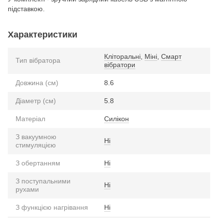
підставкою.
Характеристики
Кліторальні
,
Міні
,
Смарт
Тип вібратора
вібратори
Довжина (см)
8.6
Діаметр (см)
5.8
Матеріал
Силікон
З вакуумною
Ні
стимуляцією
З обертанням
Ні
З поступальними
Ні
рухами
З функцією нагрівання
Ні