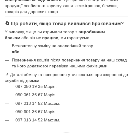
продукції особистого користування: секс-іграшок, білизни,
товарів для дорослих тощо.
🔄 Що робити, якщо товар виявився бракованим?
У випадку, якщо ви отримали товар з
виробничим
браком
або він
не працює
, ми гарантуємо:
Безкоштовну заміну на аналогічний товар
або
Повернення коштів після повернення товару на наш склад
та його додаткової перевірки нашими фахівцями
📌 Деталі обміну та повернення уточнюються при зверненні до
служби підтримки.
097 050 19 35 Марія.
050 061 36 67 Марія.
097 013 14 52 Максим.
050 601 36 67 Марія.
097 013 14 52 Максим.