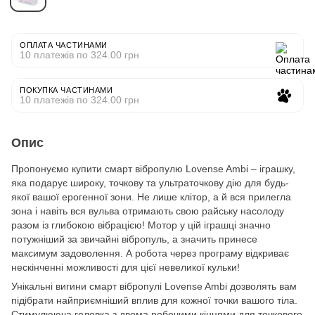
ОПЛАТА ЧАСТИНАМИ
10 платежів по 324.00 грн
ПОКУПКА ЧАСТИНАМИ
10 платежів по 324.00 грн
Опис
Пропонуємо купити смарт вібропулю Lovense Ambi – іграшку,
яка подарує широку, точкову та ультраточкову дію для будь-
якої вашої ерогенної зони. Не лише клітор, а й вся прилегла
зона і навіть вся вульва отримають свою райську насолоду
разом із глибокою вібрацією! Мотор у цій іграшці значно
потужніший за звичайні вібропуль, а значить принесе
максимум задоволення. А робота через програму відкриває
нескінченні можливості для цієї невеликої кульки!
Унікальні вигини смарт вібропулі Lovense Ambi дозволять вам
підібрати найприємніший вплив для кожної точки вашого тіла.
Стимулююча головка з двома робочими кінцями для точкового