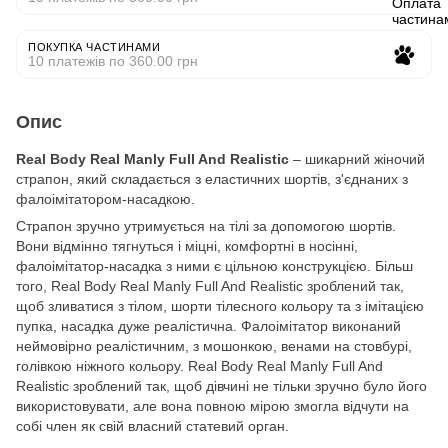
ПОКУПКА ЧАСТИНАМИ
10 платежів по 360.00 грн
Опис
Real Body Real Manly Full And Realistic
– шикарний жіночий
страпон, який складається з еластичних шортів, з'єднаних з
фалоімітатором-насадкою.
Страпон зручно утримується на тілі за допомогою шортів.
Вони відмінно тягнуться і міцні, комфортні в носінні,
фалоімітатор-насадка з ними є цільною конструкцією. Більш
того, Real Body Real Manly Full And Realistic зроблений так,
щоб зливатися з тілом, шорти тілесного кольору та з імітацією
пупка, насадка дуже реалістична. Фалоімітатор виконаний
неймовірно реалістичним, з мошонкою, венами на стовбурі,
голівкою ніжного кольору. Real Body Real Manly Full And
Realistic зроблений так, щоб дівчині не тільки зручно було його
використовувати, але вона повною мірою змогла відчути на
собі член як свій власний статевий орган.