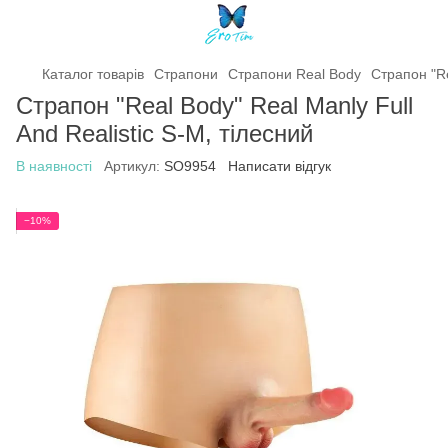
Каталог товарів
Страпони
Страпони Real Body
Страпон "Re
Страпон "Real Body" Real Manly Full
And Realistic S-M, тілесний
В наявності
Артикул:
SO9954
Написати відгук
−10%