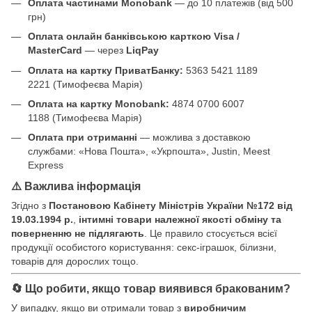
Оплата частинами Monobank
— до 10 платежів (від 500
грн)
Оплата онлайн банківською карткою Visa /
MasterCard
— через
LiqPay
Оплата на картку ПриватБанку:
5363 5421 1189
2221 (Тимофеєва Марія)
Оплата на картку Monobank:
4874 0700 6007
1188 (Тимофеєва Марія)
Оплата при отриманні
— можлива з доставкою
службами: «Нова Пошта», «Укрпошта», Justin, Meest
Express
⚠️ Важлива інформація
Згідно з
Постановою Кабінету Міністрів України №172 від
19.03.1994 р.
,
інтимні товари належної якості обміну та
поверненню не підлягають
. Це правило стосується всієї
продукції особистого користування: секс-іграшок, білизни,
товарів для дорослих тощо.
🔄 Що робити, якщо товар виявився бракованим?
У випадку, якщо ви отримали товар з
виробничим