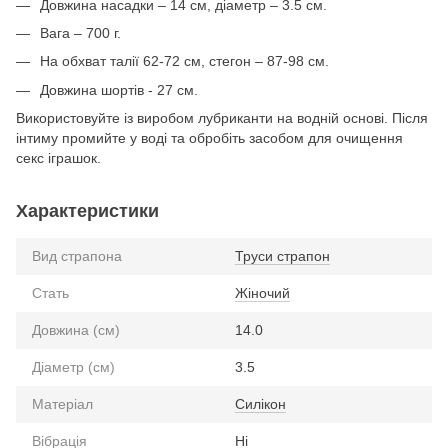
Довжина насадки – 14 см, діаметр – 3.5 см.
Вага – 700 г.
На обхват талії 62-72 см, стегон – 87-98 см.
Довжина шортів - 27 см.
Використовуйте із виробом лубриканти на водній основі. Після
інтиму промийте у воді та обробіть засобом для очищення
секс іграшок.
Характеристики
Вид страпона
Труси страпон
Стать
Жіночий
Довжина (см)
14.0
Діаметр (см)
3.5
Матеріал
Силікон
Вібрація
Ні