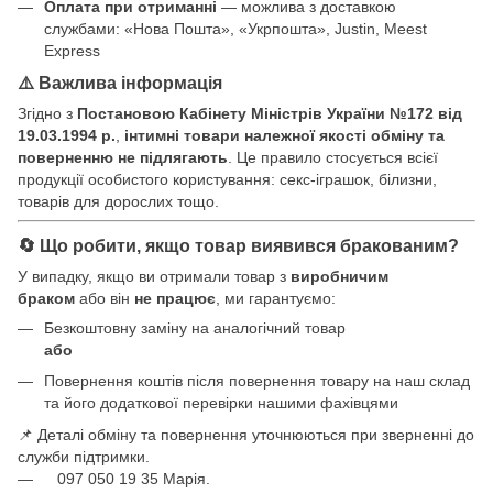
Оплата при отриманні
— можлива з доставкою
службами: «Нова Пошта», «Укрпошта», Justin, Meest
Express
⚠️ Важлива інформація
Згідно з
Постановою Кабінету Міністрів України №172 від
19.03.1994 р.
,
інтимні товари належної якості обміну та
поверненню не підлягають
. Це правило стосується всієї
продукції особистого користування: секс-іграшок, білизни,
товарів для дорослих тощо.
🔄 Що робити, якщо товар виявився бракованим?
У випадку, якщо ви отримали товар з
виробничим
браком
або він
не працює
, ми гарантуємо:
Безкоштовну заміну на аналогічний товар
або
Повернення коштів після повернення товару на наш склад
та його додаткової перевірки нашими фахівцями
📌 Деталі обміну та повернення уточнюються при зверненні до
служби підтримки.
097 050 19 35 Марія.