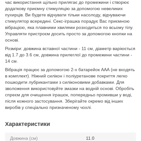
час використання щільно прилягає до промежини і створює
додаткову приємну стимуляцію за допомогою невеликих
пухирців. Ви будете відчувати тільки насолоду, відчуваючи
стимулятор всередині. Секс-іграшка порадує Вас приємною
вібрацією, яка плавними хвилями розходиться по всьому тілу.
Управляти пристроєм досить просто за допомогою кнопки на
основі.
Розміри: довжина вставної частини - 11 см, діаметр варіюється
від 1.7 до 3.6 см, довжина прилеглої до промежини частини -
14 см.
Вібрація працює за допомогою 2-х батарейок ААА (не входять
в комплект). Ніжний силікон і поліуретанове покриття легко
пошкодити лубрикантами з силіконовими добавками. Для
зволоження використовуйте змазки на водній основі. Обробіть
спреєм для очищення іграшок, попередньо промивши у воді,
після кожного застосування. Зберігайте окремо від інших
виробів у спеціально призначеному чохлі.
Характеристики
Довжина (см)
11.0