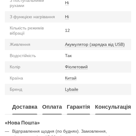
З поступальними
Ні
рухами
З функцією нагрівання
Ні
Кількість режимів
12
вібрації
Живлення
Акумулятор (зарядка від USB)
Водостійкість
Так
Колір
Фіолетовий
Країна
Китай
Бренд
Lybaile
Доставка
Оплата
Гарантія
Консультація
«Нова Пошта»
Відправлення щодня (по буднях). Замовлення,