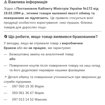
⚠️ Важлива інформація
Згідно з
Постановою Кабінету Міністрів України №172 від
19.03.1994 р.
,
інтимні товари належної якості обміну та
поверненню не підлягають
. Це правило стосується всієї
продукції особистого користування: секс-іграшок, білизни,
товарів для дорослих тощо.
🔄 Що робити, якщо товар виявився бракованим?
У випадку, якщо ви отримали товар з
виробничим
браком
або він
не працює
, ми гарантуємо:
Безкоштовну заміну на аналогічний товар
або
Повернення коштів після повернення товару на наш склад
та його додаткової перевірки нашими фахівцями
📌 Деталі обміну та повернення уточнюються при зверненні до
служби підтримки.
097 050 19 35 Марія.
050 061 36 67 Марія.
097 013 14 52 Максим.