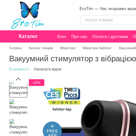
Перейти до основного контенту
EroTim — Час яскравих вра
Каталог
Блог
Про нас
Оплата і доставка
О
Конфіденційність
Головна
Каталог товарів
Вібратори
Вібратори Satisfyer
Вакуумний 
Вакуумний стимулятор з вібрацією S
В наявності
Написати відгук
−10%