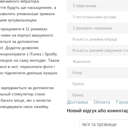
 звичайного вібратора.
З обертанням
чуття будуть ще насыщеннее, а
дозволить упевненіше тримати
З поступальними рухами
шим купувальницям.
З функцією нагрівання
х працювати в 11 режимах
я ними на корпусі вакуумного
Кількість режимів вібрації
ляється за допомогою
ect. Додаток дозволяє
Кількість режимів вакуумної ст
хронізувати з iTunes і Spotify.
уляцією на саму мелодію. Також
Живлення
ися в чаті, пересилати фото і
но підключити декілька іграшок
Колір
Країна
а заряджається за допомогою
льный стимулятор стане
Бренд
агато місця, він з легкістю
Доставка
Оплата
Гара
проводжувати свою хазяйку.
Новий відгук або комента