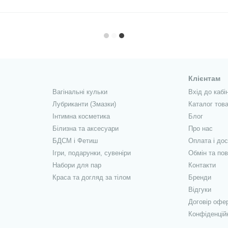
Клієнтам
Вагінальні кульки
Вхід до кабі
Лубриканти (Змазки)
Каталог това
Інтимна косметика
Блог
Білизна та аксесуари
Про нас
БДСМ і Фетиш
Оплата і до
Ігри, подарунки, сувеніри
Обмін та по
Набори для пар
Контакти
Краса та догляд за тілом
Бренди
Відгуки
Договір офе
Конфіденцій