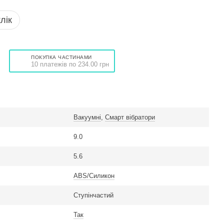
лік
ПОКУПКА ЧАСТИНАМИ
10 платежів по 234.00 грн
Вакуумні
,
Смарт вібратори
9.0
5.6
ABS/Силикон
Ступінчастий
Так