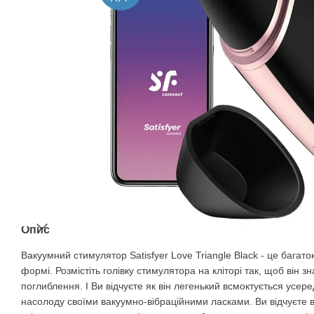
Опис
Вакуумний стимулятор Satisfyer Love Triangle Black - це багаток
формі. Розмістіть голівку стимулятора на кліторі так, щоб він 
поглиблення. І Ви відчуєте як він легенький всмоктується усе
насолоду своїми вакуумно-вібраційними ласками. Ви відчуєте