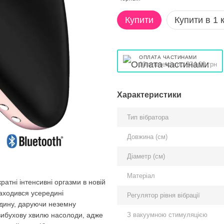
Купити
Купити в 1 к
ОПЛАТА ЧАСТИНАМИ
10 платежів по 234.00 грн
Характеристики
Тип вібратора
Довжина (см)
Діаметр (см)
Матеріал
ратні інтенсивні оргазми в новій
знаходився усередині
Регулятор рівня вібрації
редину, даруючи неземну
З вакуумною стимуляцією
 вибухову хвилю насолоди, адже