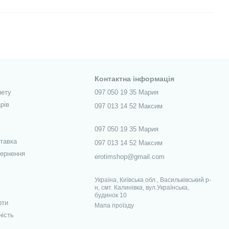
Контактна інформація
нету
097 050 19 35 Мария
рів
097 013 14 52 Максим
097 050 19 35 Мария
ставка
097 013 14 52 Максим
вернення
erotimshop@gmail.com
Україна, Київська обл., Васильківський р-
н, смт. Калинівка, вул.Українська,
будинок 10
рти
Мапа проїзду
ність