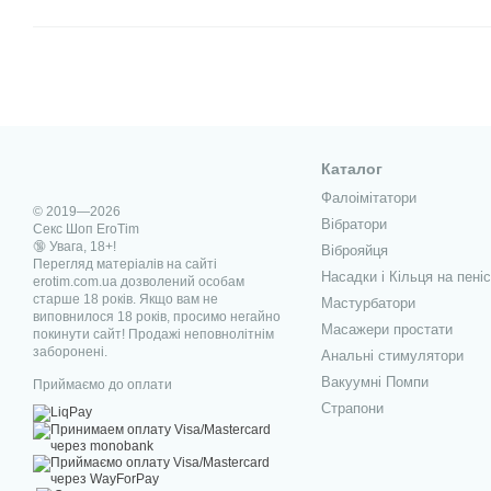
Каталог
Фалоімітатори
© 2019—2026
Вібратори
Секс Шоп EroTim
🔞 Увага, 18+!
Віброяйця
Перегляд матеріалів на сайті
Насадки і Кільця на пеніс
erotim.com.ua дозволений особам
старше 18 років. Якщо вам не
Мастурбатори
виповнилося 18 років, просимо негайно
Масажери простати
покинути сайт! Продажі неповнолітнім
заборонені.
Анальні стимулятори
Вакуумні Помпи
Приймаємо до оплати
Страпони