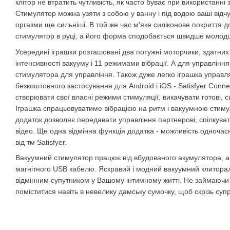
клітор не втратить чутливість, як часто буває при використанні
Стимулятор можна узяти з собою у ванну і під водою ваші від
оргазми ще сильніші. В той же час м'яке силіконове покриття 
стимулятор в руці, а його форма сподобається швидше молод
Усередині іграшки розташовані два потужні моторчики, здатни
інтенсивності вакууму і 11 режимами вібрації. А для управлінн
стимулятора для управління. Також дуже легко іграшка управ
безкоштовного застосування для Android і iOS - Satisfyer Conn
створювати свої власні режими стимуляції, викачувати готові, син
Іграшка спрацьовуватиме вібрацією на ритм і вакуумною стим
додаток дозволяє передавати управління партнерові, спілкуват
відео. Ще одна відмінна функція додатка - можливість одночас
від тм Satisfyer.
Вакуумний стимулятор працює від вбудованого акумулятора, 
магнітного USB кабелю. Яскравий і модний вакуумний клитора
відмінним супутником у Вашому інтимному житті. Не займаючи б
поміститися навіть в невелику дамську сумочку, щоб скрізь су