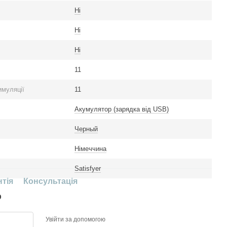
Ні
Ні
Ні
11
имуляції
11
Акумулятор (зарядка від USB)
Черный
Німеччина
Satisfyer
нтія
Консультація
р
Увійти за допомогою