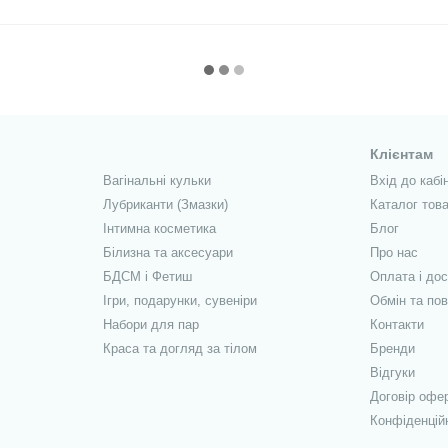
Клієнтам
Вагінальні кульки
Вхід до кабі
Лубриканти (Змазки)
Каталог това
Інтимна косметика
Блог
Білизна та аксесуари
Про нас
БДСМ і Фетиш
Оплата і до
Ігри, подарунки, сувеніри
Обмін та по
Набори для пар
Контакти
Краса та догляд за тілом
Бренди
Відгуки
Договір офе
Конфіденцій