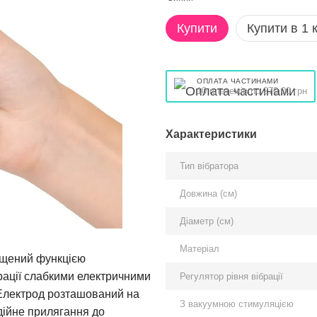
Купити
Купити в 1 к
ОПЛАТА ЧАСТИНАМИ
10 платежів по 270.00 грн
Характеристики
Тип вібратора
Довжина (см)
Діаметр (см)
Матеріал
нащений функцією
рації слабкими електричними
Регулятор рівня вібрації
 Електрод розташований на
З вакуумною стимуляцією
адійне прилягання до