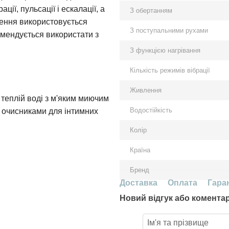
ції, пульсації і ескалації, а
З обертанням
лення використовується
З поступальними рухами
мендується використати з
З функцією нагрівання
Кількість режимів вібрації
Живлення
в теплій воді з м'яким миючим
Водостійкість
 очисниками для інтимних
Колір
Країна
Бренд
Доставка
Оплата
Гара
Новий відгук або комента