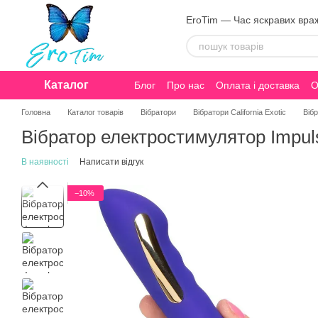
Перейти до основного контенту
EroTim — Час яскравих вра
Каталог
Блог
Про нас
Оплата і доставка
О
Конфіденційність
Головна
Каталог товарів
Вібратори
Вібратори California Exotic
Вібр
Вібратор електростимулятор Impulse
В наявності
Написати відгук
−10%