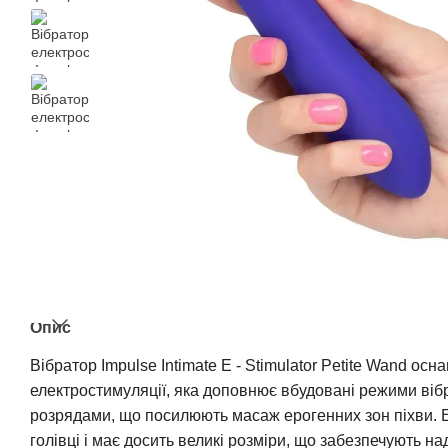
Опис
Вібратор Impulse Intimate E - Stimulator Petite Wand ос
електростимуляції, яка доповнює вбудовані режими віб
розрядами, що посилюють масаж ерогенних зон піхви.
голівці і має досить великі розміри, що забезпечують н