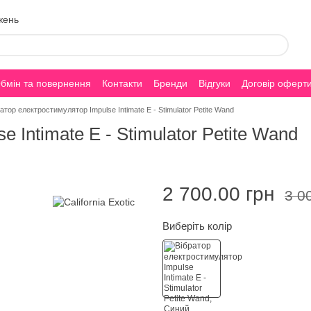
жень
бмін та повернення
Контакти
Бренди
Відгуки
Договір оферт
атор електростимулятор Impulse Intimate E - Stimulator Petite Wand
 Intimate E - Stimulator Petite Wand
2 700.00 грн
3 0
Виберіть колір