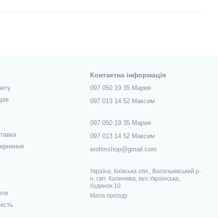
Контактна інформація
нету
097 050 19 35 Мария
рів
097 013 14 52 Максим
097 050 19 35 Мария
ставка
097 013 14 52 Максим
вернення
erotimshop@gmail.com
Україна, Київська обл., Васильківський р-
н, смт. Калинівка, вул.Українська,
будинок 10
рти
Мапа проїзду
ність