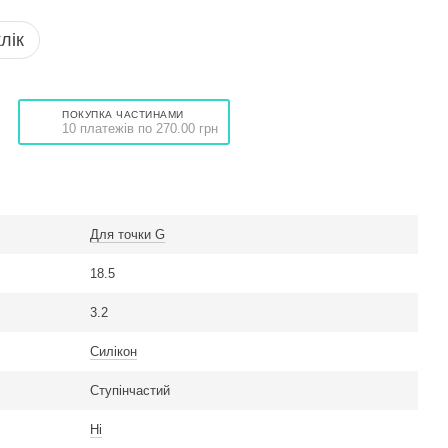
лік
ПОКУПКА ЧАСТИНАМИ
10 платежів по 270.00 грн
Для точки G
18.5
3.2
Силікон
Ступінчастий
Ні