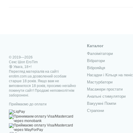
Каталог
Фалоімітатори
© 2019—2026
Вібратори
Секс Шоп EroTim
🔞 Увага, 18+!
Віброяйця
Перегляд матеріалів на сайті
Насадки і Кільця на пеніс
erotim.com.ua дозволений особам
старше 18 років. Якщо вам не
Мастурбатори
виповнилося 18 років, просимо негайно
Масажери простати
покинути сайт! Продажі неповнолітнім
заборонені.
Анальні стимулятори
Вакуумні Помпи
Приймаємо до оплати
Страпони