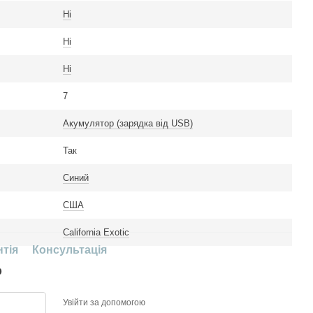
Ні
Ні
Ні
7
Акумулятор (зарядка від USB)
Так
Синий
США
California Exotic
нтія
Консультація
р
Увійти за допомогою