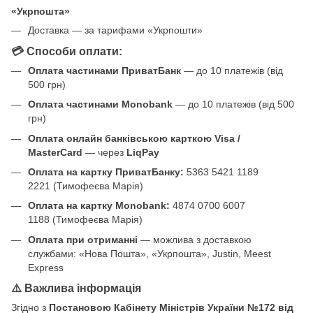
«Укрпошта»
Доставка — за тарифами «Укрпошти»
💳 Способи оплати:
Оплата частинами ПриватБанк
— до 10 платежів (від
500 грн)
Оплата частинами Monobank
— до 10 платежів (від 500
грн)
Оплата онлайн банківською карткою Visa /
MasterCard
— через
LiqPay
Оплата на картку ПриватБанку:
5363 5421 1189
2221 (Тимофеєва Марія)
Оплата на картку Monobank:
4874 0700 6007
1188 (Тимофеєва Марія)
Оплата при отриманні
— можлива з доставкою
службами: «Нова Пошта», «Укрпошта», Justin, Meest
Express
⚠️ Важлива інформація
Згідно з
Постановою Кабінету Міністрів України №172 від