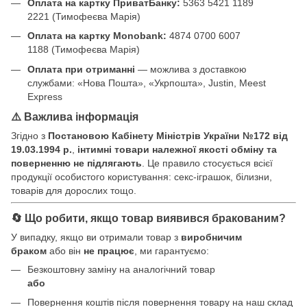
Оплата на картку ПриватБанку:
5363 5421 1189
2221 (Тимофеєва Марія)
Оплата на картку Monobank:
4874 0700 6007
1188 (Тимофеєва Марія)
Оплата при отриманні
— можлива з доставкою
службами: «Нова Пошта», «Укрпошта», Justin, Meest
Express
⚠️ Важлива інформація
Згідно з
Постановою Кабінету Міністрів України №172 від
19.03.1994 р.
,
інтимні товари належної якості обміну та
поверненню не підлягають
. Це правило стосується всієї
продукції особистого користування: секс-іграшок, білизни,
товарів для дорослих тощо.
🔄 Що робити, якщо товар виявився бракованим?
У випадку, якщо ви отримали товар з
виробничим
браком
або він
не працює
, ми гарантуємо:
Безкоштовну заміну на аналогічний товар
або
Повернення коштів після повернення товару на наш склад