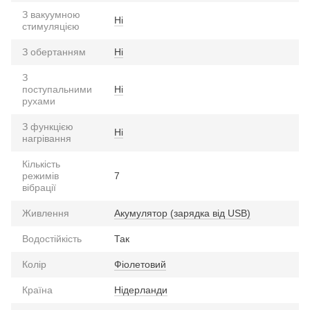
З вакуумною
Ні
стимуляцією
З обертанням
Ні
З
поступальними
Ні
рухами
З функцією
Ні
нагрівання
Кількість
режимів
7
вібрації
Живлення
Акумулятор (зарядка від USB)
Водостійкість
Так
Колір
Фіолетовий
Країна
Нідерланди