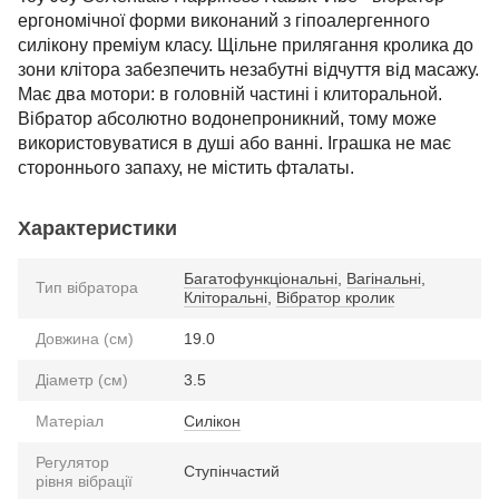
ергономічної форми виконаний з гіпоалергенного
силікону преміум класу. Щільне прилягання кролика до
зони клітора забезпечить незабутні відчуття від масажу.
Має два мотори: в головній частині і клиторальной.
Вібратор абсолютно водонепроникний, тому може
використовуватися в душі або ванні. Іграшка не має
стороннього запаху, не містить фталаты.
Характеристики
Багатофункціональні
,
Вагінальні
,
Тип вібратора
Кліторальні
,
Вібратор кролик
Довжина (см)
19.0
Діаметр (см)
3.5
Матеріал
Силікон
Регулятор
Ступінчастий
рівня вібрації